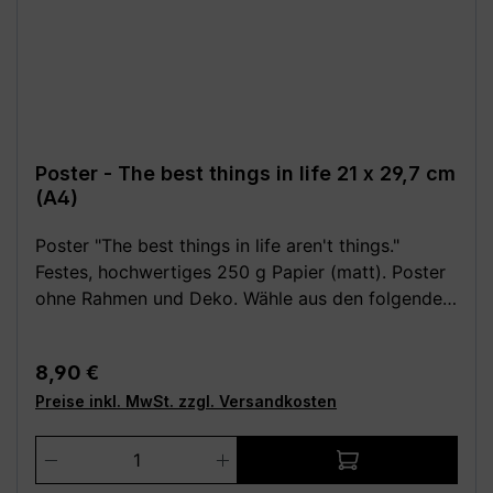
Poster - The best things in life 21 x 29,7 cm
(A4)
Poster "The best things in life aren't things."
Festes, hochwertiges 250 g Papier (matt). Poster
ohne Rahmen und Deko. Wähle aus den folgenden
verschiedenen Größen (B x H): - 14,8 x 21 cm (DIN
A5) - 20 x 25 cm - 21 x 29,7 cm (DIN A4) - 29,7 x
Regulärer Preis:
8,90 €
42 cm (DIN A3) - 30 x 40 cm - 42 x 59,4 cm (DIN
Preise inkl. MwSt. zzgl. Versandkosten
A2) - 50 x 70 cm (DIN B2) - 59,4 x 84,1 cm (DIN
A1) - 70 x 100 cm (DIN B1) **Aufgrund von
Produkt Anzahl: Gib den gewünschten We
Monitoreinstellungen sind geringe
Farbabweichungen vom dargestellten Artikelbild