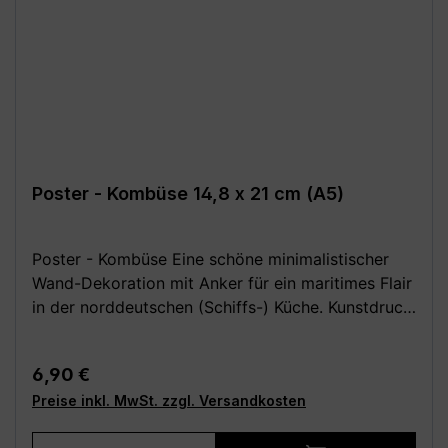
Poster - Kombüse 14,8 x 21 cm (A5)
Poster - Kombüse Eine schöne minimalistischer
Wand-Dekoration mit Anker für ein maritimes Flair
in der norddeutschen (Schiffs-) Küche. Kunstdruck
für Meerverliebte, perfekt als Geschenk zum
Einzug oder zur Einweihung der neuen Wohnung
Regulärer Preis:
6,90 €
bzw. des Hauses. Festes, hochwertiges 250 g
Preise inkl. MwSt. zzgl. Versandkosten
Papier (matt). Poster ohne Rahmen und Deko.
Wähle aus den folgenden verschiedenen Größen
Produkt Anzahl: Gib den gewünschten We