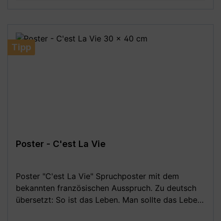
(A3) - 30 x 40 cm - 42 x 59,4 cm (A2) - 50 x 70
cm (B2) - 59,4 x 84,1 cm (A1) - 70 x 100 cm (B1)
**Aufgrund von Monitoreinstellungen sind geringe
Farbabweichungen vom dargestellten Artikelbild
Tipp
möglich!**
Poster - C'est La Vie
Poster "C'est La Vie" Spruchposter mit dem
bekannten französischen Ausspruch. Zu deutsch
übersetzt: So ist das Leben. Man sollte das Leben
mit etwas mehr Gelassenheit nehmen. Der