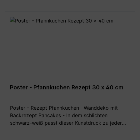
A1) - 70 x 100 cm (DIN B1) **Aufgrund von
Monitoreinstellungen sind geringe
Farbabweichungen vom dargestellten Artikelbild
möglich!**
Poster - Pfannkuchen Rezept 30 x 40 cm
Poster - Rezept Pfannkuchen Wanddeko mit
Backrezept Pancakes - In dem schlichten
schwarz-weiß passt dieser Kunstdruck zu jeder
Einrichtung. Tolle Idee als Gast-Geschenk, für alle
Hobby-Bäcker. Das Wand-Bild ist perfekt als