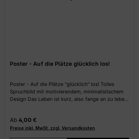
Poster - Auf die Plätze glücklich los!
Poster - Auf die Plätze "glücklich" los! Tolles
Spruchbild mit motivierendem, minimalistischem
Design Das Leben ist kurz, also fange an zu leben
und sei glücklich! Dieser Kunstdruck wird dich
immer wieder daran erinnern. Passt in jeden Raum,
Regulärer Preis:
Ab
4,00 €
besonders aber im Wohnzimmer, in der Küche und
Preise inkl. MwSt. zzgl. Versandkosten
im Schlafzimmer eine schöne Wanddekoration.
Festes, hochwertiges 250 g Papier (matt). Poster