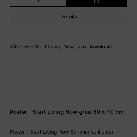
A5) - 20 x 25 cm - 21 x 29,7 cm (DIN A4) - 29,7 x
42 cm (DIN A3) - 30 x 40 cm - 42 x 59,4 cm (DIN
Details
A2) - 50 x 70 cm (DIN B2) - 59,4 x 84,1 cm (DIN
A1) - 70 x 100 cm (DIN B1) **Aufgrund von
Monitoreinstellungen sind geringe
Farbabweichungen vom dargestellten Artikelbild
möglich!**
Poster - Start Living Now grün 30 x 40 cm
Poster - Start Living Now Schöner schlichter