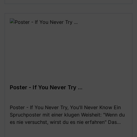
Monitoreinstellungen sind geringe
Farbabweichungen vom dargestellten Artikelbild
möglich!**
Poster - If You Never Try ...
Poster - If You Never Try, You'll Never Know Ein
Spruchposter mit einer klugen Weisheit: "Wenn du
es nie versuchst, wirst du es nie erfahren" Das
tolle Motivationsposter eigent sich super für das
Büro bzw. die Arbeit. Aber auch ein klarer Tipp für