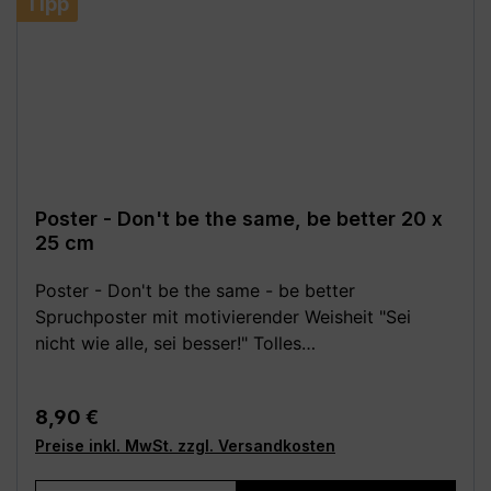
Tipp
Monitoreinstellungen sind geringe
Farbabweichungen vom dargestellten Artikelbild
möglich!**
Poster - Don't be the same, be better 20 x
25 cm
Poster - Don't be the same - be better
Spruchposter mit motivierender Weisheit "Sei
nicht wie alle, sei besser!" Tolles
Motivationsposter für das Büro bzw. die Arbeit.
Aber auch ein klarer Tipp für das Leben! Festes,
Regulärer Preis:
8,90 €
hochwertiges 250 g Papier (matt). Poster ohne
Preise inkl. MwSt. zzgl. Versandkosten
Rahmen und Deko. Wähle aus den folgenden
verschiedenen Größen (B x H): - 14,8 x 21 cm (DIN