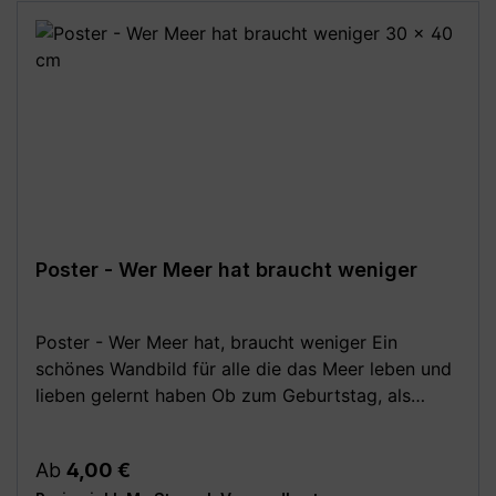
Poster - Wer Meer hat braucht weniger
Poster - Wer Meer hat, braucht weniger Ein
schönes Wandbild für alle die das Meer leben und
lieben gelernt haben Ob zum Geburtstag, als
Dankeschön oder zum Einzug, dieses
Spruchposter ist immer eine tolle Geschenkidee
Regulärer Preis:
Ab
4,00 €
für alle Meerverliebten. Festes, hochwertiges 250