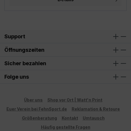
unsere Bilder Fotomontagen sind, wird das Motiv
evtl. nicht in der richtigen Größe angezeigt! Die
Fotomontagen dienen ausschließlich zur besseren
Darstellung der Motive, bitte beachte die
angegebenen Maße!
Support
Öffnungszeiten
Sicher bezahlen
Folge uns
Über uns
Shop vor Ort | Watt'n Print
Euer Verein bei FehnSport.de
Reklamation & Retoure
Größenberatung
Kontakt
Umtausch
Häufig gestellte Fragen