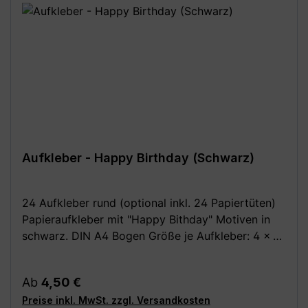
Aufkleber - Happy Birthday (Schwarz)
24 Aufkleber rund (optional inkl. 24 Papiertüten)
Papieraufkleber mit "Happy Bithday" Motiven in
schwarz. DIN A4 Bogen Größe je Aufkleber: 4 x 4
cm Optional dazu: 24 Stück Papiertüten /
Kreuzbodenbeutel, braun 14,5 x 21,0 cm (für bis zu
Regulärer Preis:
Ab
4,50 €
0,5 kg) aus Natron, außen leicht beschichtet Deine
Preise inkl. MwSt. zzgl. Versandkosten
Vorteile: - Kauf direkt vom Hersteller (Made in