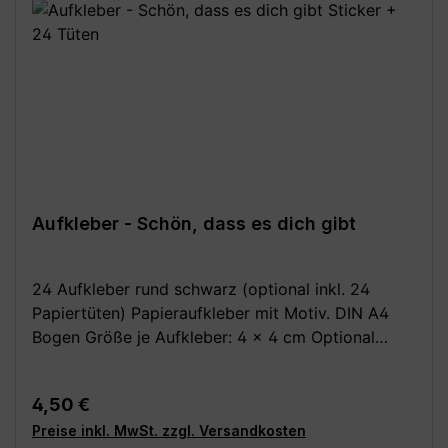
Aufkleber - Schön, dass es dich gibt
24 Aufkleber rund schwarz (optional inkl. 24
Papiertüten) Papieraufkleber mit Motiv. DIN A4
Bogen Größe je Aufkleber: 4 x 4 cm Optional
dazu: 24 Stück Papiertüten / Kreuzbodenbeutel,
braun 14,5 x 21,0 cm (für bis zu 0,5 kg) aus
Regulärer Preis:
4,50 €
Natron, außen leicht beschichtet Deine Vorteile: -
Preise inkl. MwSt. zzgl. Versandkosten
Kauf direkt vom Hersteller (Made in Germany) -