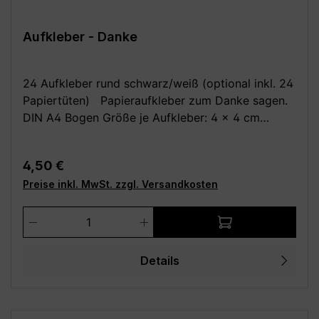
Aufkleber - Danke
24 Aufkleber rund schwarz/weiß (optional inkl. 24
Papiertüten) Papieraufkleber zum Danke sagen.
DIN A4 Bogen Größe je Aufkleber: 4 x 4 cm
Optional dazu: 24 Stück Papiertüten /
Kreuzbodenbeutel, braun 14,5 x 21,0 cm (für bis zu
Regulärer Preis:
4,50 €
0,5 kg) aus Natron, außen leicht beschichtet Deine
Preise inkl. MwSt. zzgl. Versandkosten
Vorteile: - Kauf direkt vom Hersteller (Made in
Germany) - Einfach und schnell anzubringen
Produkt Anzahl: Gib den gewünschten We
Achtung: Da alle unsere Bilder Fotomontagen sind,
wird das Motiv evtl. nicht in der richtigen Größe
angezeigt! Die Fotomontagen dienen
Details
ausschließlich zur besseren Darstellung der
Motive, bitte beachte die angegebenen Maße!