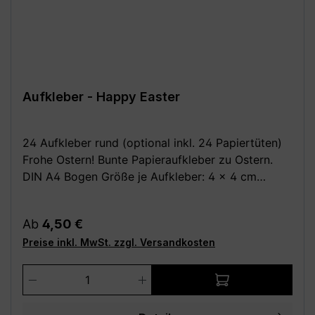
Aufkleber - Happy Easter
24 Aufkleber rund (optional inkl. 24 Papiertüten)
Frohe Ostern! Bunte Papieraufkleber zu Ostern.
DIN A4 Bogen Größe je Aufkleber: 4 x 4 cm
Optional dazu: 24 Stück Papiertüten /
Kreuzbodenbeutel, braun 14,5 x 21,0 cm (für bis zu
Regulärer Preis:
Ab
4,50 €
0,5 kg) aus Natron, außen leicht beschichtet Deine
Preise inkl. MwSt. zzgl. Versandkosten
Vorteile: - Kauf direkt vom Hersteller (Made in
Germany) - Einfach und schnell anzubringen
Produkt Anzahl: Gib den gewünschten We
Achtung: Da alle unsere Bilder Fotomontagen sind,
wird das Motiv evtl. nicht in der richtigen Größe
angezeigt! Die Fotomontagen dienen