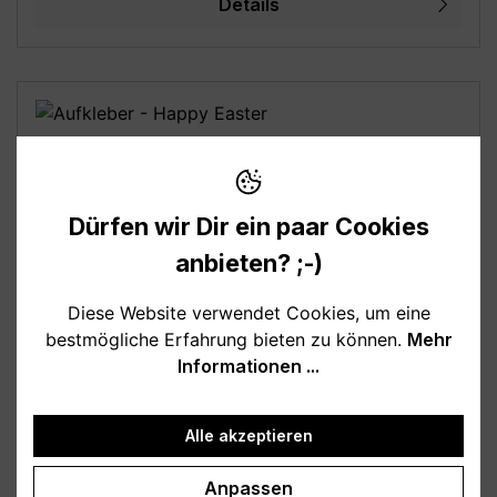
Details
ausschließlich zur besseren Darstellung der
Motive, bitte beachte die angegebenen Maße!
Dürfen wir Dir ein paar Cookies
anbieten? ;-)
Diese Website verwendet Cookies, um eine
bestmögliche Erfahrung bieten zu können.
Mehr
Aufkleber - Happy Easter
Informationen ...
24 Aufkleber rund (optional inkl. 24 Papiertüten)
Alle akzeptieren
Frohe Ostern! Bunte Papieraufkleber zu Ostern.
DIN A4 Bogen Größe je Aufkleber: 4 x 4 cm
Anpassen