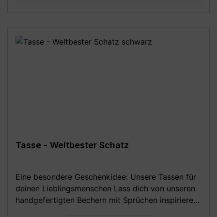
ca. 330 ml Fassungsvermögen / Füllmenge 11 oz /
340g - Kaffeebecher inkl. Geschenkkarton -
beidseitiger Druck (rundum bedruckt), geeignet
für Linkshänder und Rechtshänder -
Mikrowellengeeignet und Spülmaschinenfest (bis
zu 3000 Spülgänge) - MADE IN GERMANY - Mit
Liebe in Deutschland gestaltet und in Handarbeit
bedruckt **Aufgrund von Monitoreinstellungen
sind geringe Farbabweichungen vom dargestellten
Artikelbild möglich!**
Tasse - Weltbester Schatz
Eine besondere Geschenkidee: Unsere Tassen für
deinen Lieblingsmenschen Lass dich von unseren
handgefertigten Bechern mit Sprüchen inspirieren
und finde dein exklusives kleines Geschenk zu