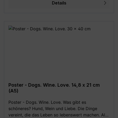
40 cm - 42 x 59,4 cm (DIN A2) - 50 x 70 cm (DIN
Details
B2) - 59,4 x 84,1 cm (DIN A1) - 70 x 100 cm (DIN
B1) **Aufgrund von Monitoreinstellungen sind
geringe Farbabweichungen vom dargestellten
Artikelbild möglich!**
Poster - Dogs. Wine. Love. 14,8 x 21 cm
(A5)
Poster - Dogs. Wine. Love. Was gibt es
schöneres? Hund, Wein und Liebe. Die Dinge
vereint, die das Leben so lebenswert machen. Als