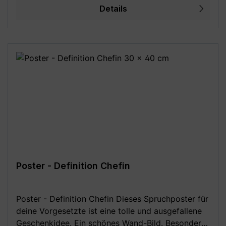
cm - 21 x 29,7 cm (DIN A4) - 29,7 x 42 cm (DIN
Details
A3) - 30 x 40 cm - 42 x 59,4 cm (DIN A2) - 50 x
70 cm (DIN B2) - 59,4 x 84,1 cm (DIN A1) - 70 x
100 cm (DIN B1) **Aufgrund von
Monitoreinstellungen sind geringe
Farbabweichungen vom dargestellten Artikelbild
möglich!**
Poster - Definition Chefin
Poster - Definition Chefin Dieses Spruchposter für
deine Vorgesetzte ist eine tolle und ausgefallene
Geschenkidee. Ein schönes Wand-Bild. Besonders