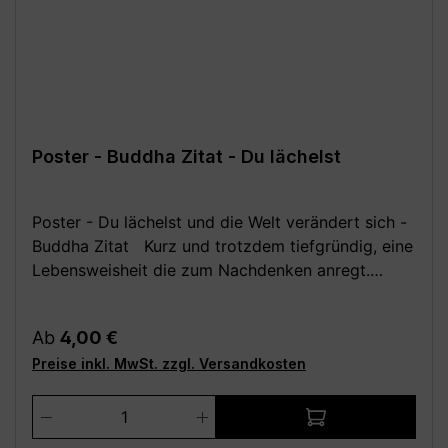
Monitoreinstellungen sind geringe
Farbabweichungen vom dargestellten Artikelbild
möglich!**
Poster - Buddha Zitat - Du lächelst
Poster - Du lächelst und die Welt verändert sich -
Buddha Zitat Kurz und trotzdem tiefgründig, eine
Lebensweisheit die zum Nachdenken anregt.
Dieses Spruchposter verleiht jedem Raum eine
positive Atmosphäre. Ein wunderschöner Spruch
Regulärer Preis:
Ab
4,00 €
um ein Lächeln in die Welt zu setzen, denn auch
Preise inkl. MwSt. zzgl. Versandkosten
schon ein kleines Lachen kann so viel verändern.
Motivationsposter für den Alltag. Zum selbst
Produkt Anzahl: Gib den gewünschten We
aufhängen oder als schöne Geschenkidee für
jeden Anlass. Festes, hochwertiges 250 g Papier