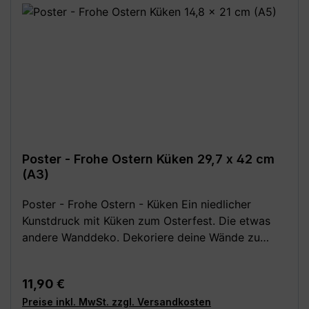
möglich!**
Poster - Frohe Ostern Küken 29,7 x 42 cm
(A3)
Poster - Frohe Ostern - Küken Ein niedlicher
Kunstdruck mit Küken zum Osterfest. Die etwas
andere Wanddeko. Dekoriere deine Wände zu
Ostern oder verschenke dieses Wandbild doch mit
einem Nest voller bunter Ostereier. Festes,
Regulärer Preis:
11,90 €
hochwertiges 250 g Papier (matt). Poster ohne
Preise inkl. MwSt. zzgl. Versandkosten
Rahmen und Deko. Wähle aus den folgenden