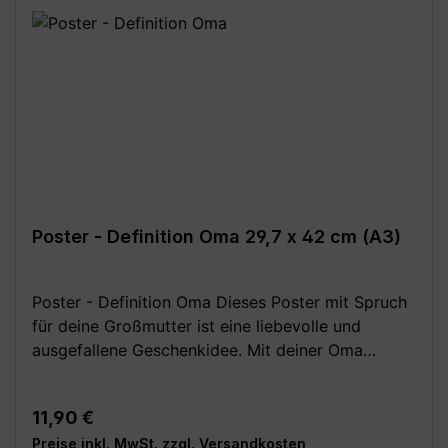
**Aufgrund von Monitoreinstellungen sind geringe
Farbabweichungen vom dargestellten Artikelbild
möglich!**
Poster - Definition Oma 29,7 x 42 cm (A3)
Poster - Definition Oma Dieses Poster mit Spruch
für deine Großmutter ist eine liebevolle und
ausgefallene Geschenkidee. Mit deiner Oma
kannst du schöne Momente erleben, zusammen
lachen und noch viel von ihr lernen. Der
Regulärer Preis:
11,90 €
Kunstdruck ist perfekt zum Muttertag, Geburtstag
Preise inkl. MwSt. zzgl. Versandkosten
oder um "Danke" zu sagen. Festes, hochwertiges