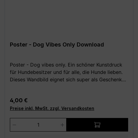
Poster - Dog Vibes Only Download
Poster - Dog vibes only. Ein schöner Kunstdruck
für Hundebesitzer und für alle, die Hunde lieben.
Dieses Wandbild eignet sich super als Geschenk
für die Hundemama oder den Hundepapa. Oder
ein tolles Willkommensgeschenk für das neue
Regulärer Preis:
4,00 €
Haustier in der Familie. Festes, hochwertiges 250
Preise inkl. MwSt. zzgl. Versandkosten
g Papier (matt). Poster ohne Rahmen und Deko.
Wähle aus den folgenden verschiedenen Größen
Produkt Anzahl: Gib den gewünschten We
(B x H): - 14,8 x 21 cm (DIN A5) - 20 x 25 cm - 21
x 29,7 cm (DIN A4) - 29,7 x 42 cm (DIN A3) - 30 x