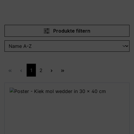
Produkte filtern
Seite
Seite
1
2