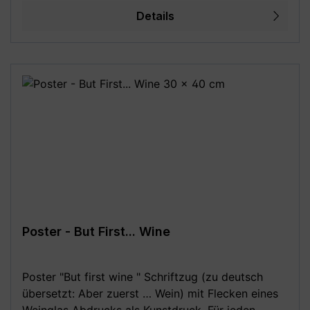
(matt). Poster ohne Rahmen und Deko. Wähle aus
Details
den folgenden verschiedenen Größen (B x H): -
14,8 x 21 cm (DIN A5) - 20 x 25 cm - 21 x 29,7 cm
(DIN A4) - 29,7 x 42 cm (DIN A3) - 30 x 40 cm -
42 x 59,4 cm (DIN A2) - 50 x 70 cm (DIN B2) -
59,4 x 84,1 cm (DIN A1) - 70 x 100 cm (DIN B1)
**Aufgrund von Monitoreinstellungen sind geringe
Farbabweichungen vom dargestellten Artikelbild
möglich!**
Poster - But First... Wine
Poster "But first wine " Schriftzug (zu deutsch
übersetzt: Aber zuerst … Wein) mit Flecken eines