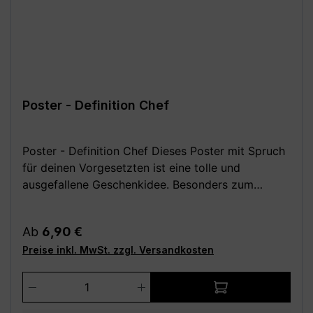
Poster - Definition Chef
Poster - Definition Chef Dieses Poster mit Spruch
für deinen Vorgesetzten ist eine tolle und
ausgefallene Geschenkidee. Besonders zum
Jubiläum, zum Abschied, zur Beförderung, zum
Geburtstag oder um einfach nur "Danke" zu
Regulärer Preis:
Ab
6,90 €
sagen, ist der Kunstdruck im Wörterbuch-Stil
Preise inkl. MwSt. zzgl. Versandkosten
immer die richtige Wahl. Festes, hochwertiges
250 g Papier (matt). Poster ohne Rahmen und
Produkt Anzahl: Gib den gewünschten We
Deko. Wähle aus den folgenden verschiedenen
Größen (B x H): - 14,8 x 21 cm (DIN A5) - 20 x 25