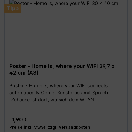
Farbabweichungen vom dargestellten Artikelbild
möglich!**
Tipp
Poster - Home is, where your WIFI 29,7 x
42 cm (A3)
Poster - Home is, where your WIFI connects
automatically Cooler Kunstdruck mit Spruch
"Zuhause ist dort, wo sich dein WLAN
automatisch verbindet". Besonders als
Einweihungsgeschenk bzw. Geschenk zum Einzug
Regulärer Preis:
11,90 €
eine witzige Geschenkidee, passend für Mann und
Preise inkl. MwSt. zzgl. Versandkosten
Frau. Festes, hochwertiges 250 g Papier (matt).