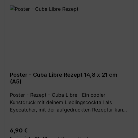
Monitoreinstellungen sind geringe
Farbabweichungen vom dargestellten Artikelbild
möglich!**
Poster - Cuba Libre Rezept 14,8 x 21 cm
(A5)
Poster - Rezept - Cuba Libre Ein cooler
Kunstdruck mit deinem Lieblingscocktail als
Eyecatcher, mit der aufgedruckten Rezeptur kann
nun nichts mehr schiefgehen. Deko für die
hauseigene Bar/Hausbar, Theke, den Partykeller
Regulärer Preis:
6,90 €
oder Partyraum. Auch für die Gastronomie, wie