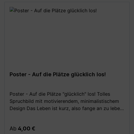
Farbabweichungen vom dargestellten Artikelbild
möglich!**
Poster - Auf die Plätze glücklich los!
Poster - Auf die Plätze "glücklich" los! Tolles
Spruchbild mit motivierendem, minimalistischem
Design Das Leben ist kurz, also fange an zu leben
und sei glücklich! Dieser Kunstdruck wird dich
immer wieder daran erinnern. Passt in jeden Raum,
Regulärer Preis:
Ab
4,00 €
besonders aber im Wohnzimmer, in der Küche und