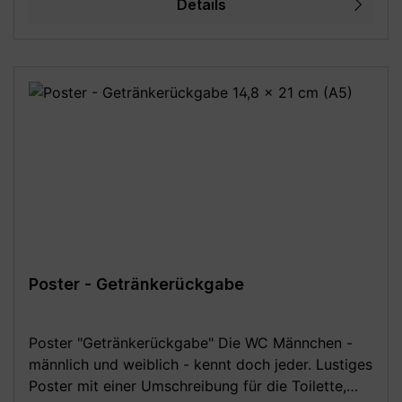
Details
B2) - 59,4 x 84,1 cm (DIN A1) - 70 x 100 cm (DIN
B1) **Aufgrund von Monitoreinstellungen sind
geringe Farbabweichungen vom dargestellten
Artikelbild möglich!**
Poster - Getränkerückgabe
Poster "Getränkerückgabe" Die WC Männchen -
männlich und weiblich - kennt doch jeder. Lustiges
Poster mit einer Umschreibung für die Toilette,