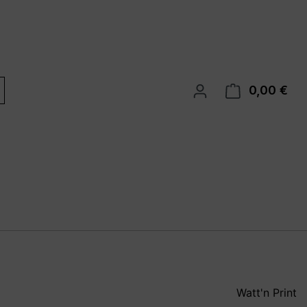
0,00 €
War
Watt'n Print