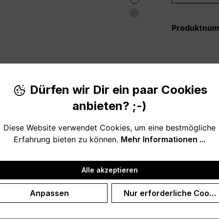
Produktnu
Dürfen wir Dir ein paar Cookies
anbieten? ;-)
Die nordische Art um "Du bist immer herzlich Willkommen" 
Diese Website verwendet Cookies, um eine bestmögliche
Erfahrung bieten zu können.
Mehr Informationen ...
 Eingangsbereich.
Alle akzeptieren
Anpassen
Nur erforderliche Cooki