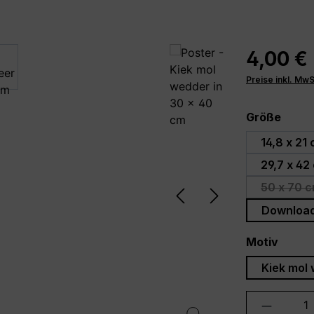
4,00 €
Preise inkl. Mw
ausw
Größe
14,8 x 21
29,7 x 42
50 x 70 c
(D
Downloa
auswä
Motiv
Kiek mol 
Produkt 