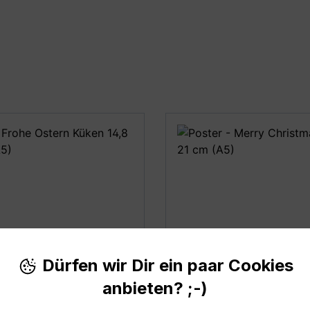
Dürfen wir Dir ein paar Cookies
 Frohe Ostern Küken
Poster - Merry Chris
anbieten? ;-)
2 cm (A3)
40 cm