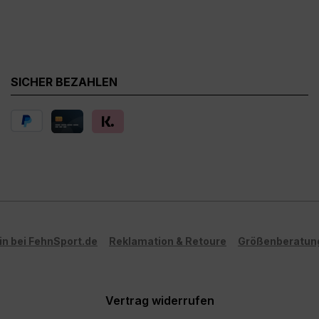
ichungen vom
Farbabweichungen vom
ten Artikelbild möglich!**
dargestellten Artikelbild
SICHER BEZAHLEN
in bei FehnSport.de
Reklamation & Retoure
Größenberatun
Vertrag widerrufen