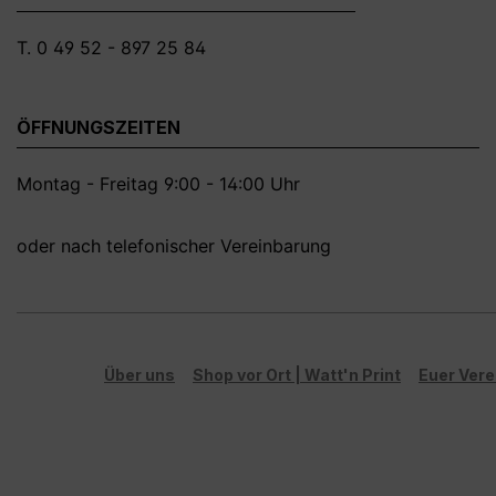
dargestellten Artikelbild möglich!**
Farbabwe
dargestell
T. 0 49 52 - 897 25 84
ÖFFNUNGSZEITEN
Montag - Freitag 9:00 - 14:00 Uhr
oder nach telefonischer Vereinbarung
Über uns
Shop vor Ort | Watt'n Print
Euer Vere