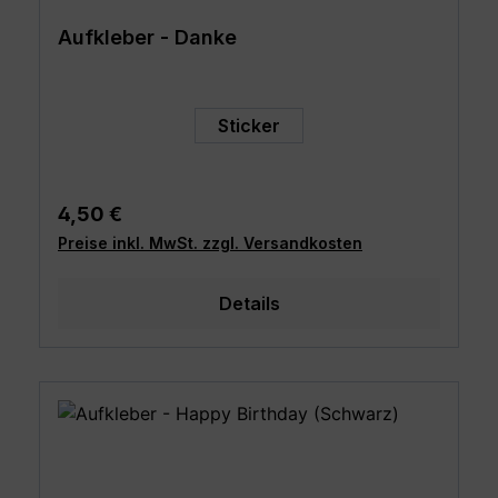
Aufkleber - Danke
auswählen
Art
Sticker
Regulärer Preis:
4,50 €
Preise inkl. MwSt. zzgl. Versandkosten
Details