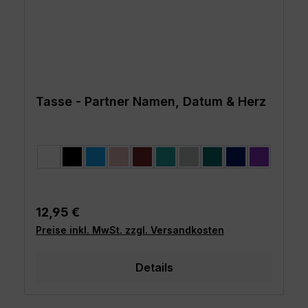
Tasse - Partner Namen, Datum & Herz
auswählen
Farbe
weiß
schwarz
hellblau
rosa
burgund
türkis
grau
petrol
dunkelblau
lila
Regulärer Preis:
12,95 €
Preise inkl. MwSt. zzgl. Versandkosten
Details