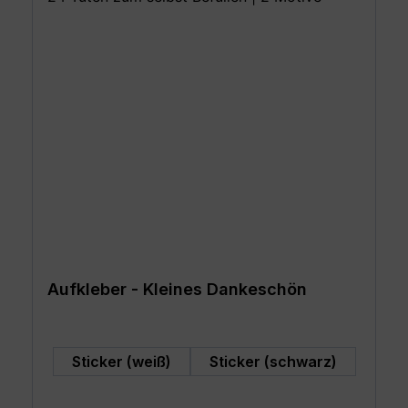
Aufkleber - Kleines Dankeschön
auswählen
Art
Sticker (weiß)
Sticker (schwarz)