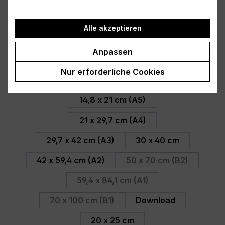
Alle akzeptieren
Anpassen
Poster - Dear Santa ...
Nur erforderliche Cookies
auswählen
Größe
14,8 x 21 cm (A5)
21 x 29,7 cm (A4)
29,7 x 42 cm (A3)
30 x 40 cm
42 x 59,4 cm (A2)
50 x 70 cm (B2)
(Diese Option ist zu
59,4 x 84,1 cm (A1)
(Diese Option ist zurzeit nicht v
70 x 100 cm (B1)
Download
(Diese Option ist zurzeit nicht verfügbar
20 x 25 cm