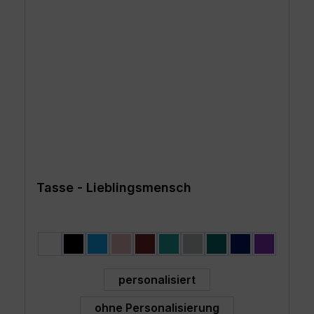
Tasse - Lieblingsmensch
auswählen
Farbe
weiss
schwarz
hellblau
rosa
burgund
türkis
grau
petrol
dunkelblau
lila
auswählen
Variante
personalisiert
ohne Personalisierung