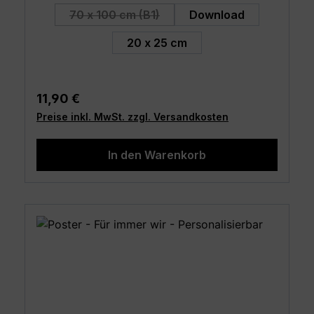
70 x 100 cm (B1)
Download
(Diese Option ist zurzeit nicht verfügbar
20 x 25 cm
Regulärer Preis:
11,90 €
Preise inkl. MwSt. zzgl. Versandkosten
In den Warenkorb