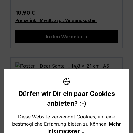
Regulärer Preis:
10,90 €
Preise inkl. MwSt. zzgl. Versandkosten
In den Warenkorb
Dürfen wir Dir ein paar Cookies
anbieten? ;-)
Diese Website verwendet Cookies, um eine
bestmögliche Erfahrung bieten zu können.
Mehr
Informationen ...