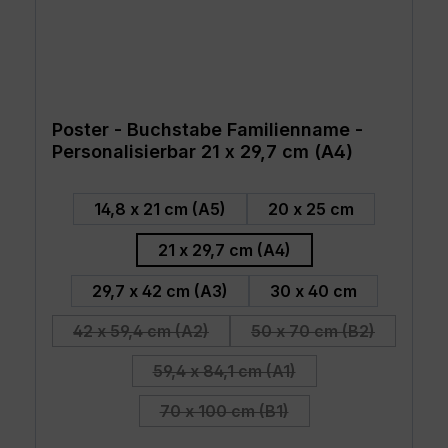
Poster - Buchstabe Familienname -
Personalisierbar 21 x 29,7 cm (A4)
auswählen
Größe
14,8 x 21 cm (A5)
20 x 25 cm
21 x 29,7 cm (A4)
29,7 x 42 cm (A3)
30 x 40 cm
42 x 59,4 cm (A2)
50 x 70 cm (B2)
(Diese Option ist zurzeit nicht verfügbar.)
(Diese Option ist zu
59,4 x 84,1 cm (A1)
(Diese Option ist zurzeit nicht v
70 x 100 cm (B1)
(Diese Option ist zurzeit nicht v