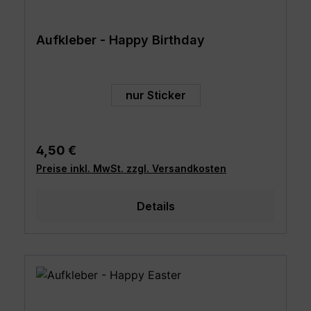
Aufkleber - Happy Birthday
auswählen
Art
nur Sticker
Regulärer Preis:
4,50 €
Preise inkl. MwSt. zzgl. Versandkosten
Details