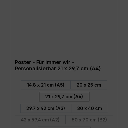
Poster - Für immer wir -
Personalisierbar 21 x 29,7 cm (A4)
auswählen
Größe
14,8 x 21 cm (A5)
20 x 25 cm
21 x 29,7 cm (A4)
29,7 x 42 cm (A3)
30 x 40 cm
42 x 59,4 cm (A2)
50 x 70 cm (B2)
(Diese Option ist zurzeit nicht verfügbar.)
(Diese Option ist zu