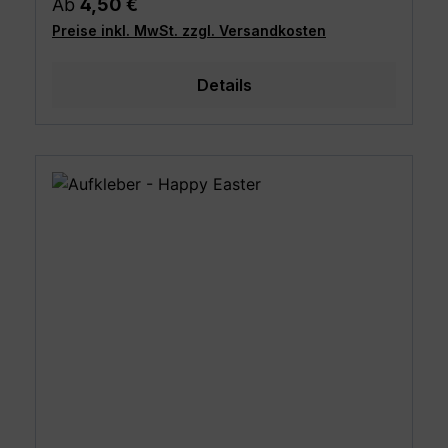
Regulärer Preis:
Ab
4,50 €
Preise inkl. MwSt. zzgl. Versandkosten
Details