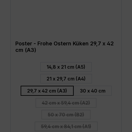
Poster - Frohe Ostern Küken 29,7 x 42
cm (A3)
auswählen
Größe
14,8 x 21 cm (A5)
21 x 29,7 cm (A4)
29,7 x 42 cm (A3)
30 x 40 cm
42 cm x 59,4 cm (A2)
(Diese Option ist zurzeit nicht v
50 x 70 cm (B2)
(Diese Option ist zurzeit nicht v
59,4 cm x 84,1 cm (A1)
(Diese Option ist zurzeit nicht v