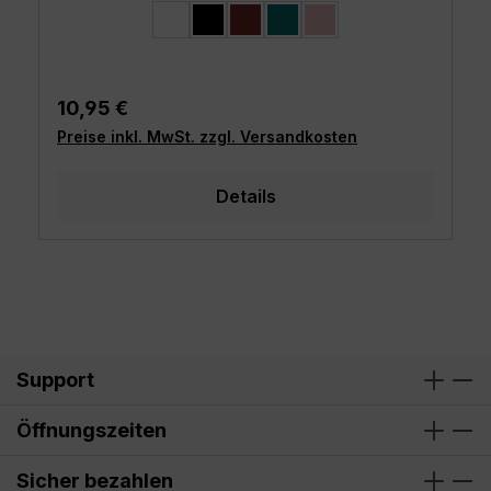
auswählen
Farbe
weiß
schwarz
burgund
petrol
rosa
Regulärer Preis:
10,95 €
Preise inkl. MwSt. zzgl. Versandkosten
Details
Support
Öffnungszeiten
Sicher bezahlen