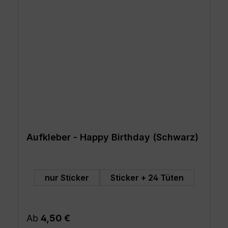
Aufkleber - Happy Birthday (Schwarz)
auswählen
Art
nur Sticker
Sticker + 24 Tüten
Regulärer Preis:
Ab
4,50 €