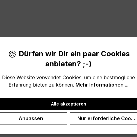
Dürfen wir Dir ein paar Cookies
anbieten? ;-)
ekt um das genaue Datum eures Hochzeitstages, den Tag de
Diese Website verwendet Cookies, um eine bestmögliche
Erfahrung bieten zu können.
Mehr Informationen ...
 Textfeld ein, damit wir dein persönliches und individuell
Alle akzeptieren
Anpassen
Nur erforderliche Cooki