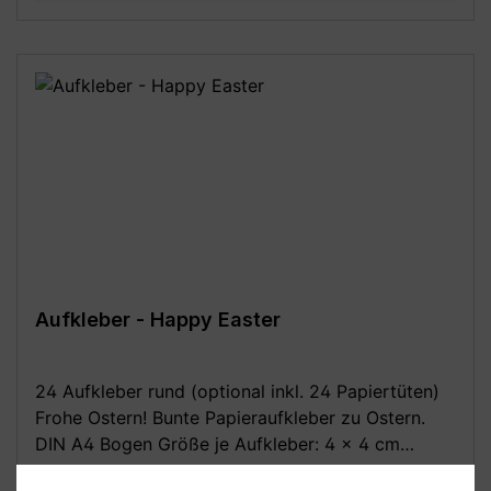
Motive, bitte beachte die angegebenen Maße!
Aufkleber - Happy Easter
24 Aufkleber rund (optional inkl. 24 Papiertüten)
Frohe Ostern! Bunte Papieraufkleber zu Ostern.
DIN A4 Bogen Größe je Aufkleber: 4 x 4 cm
Optional dazu: 24 Stück Papiertüten /