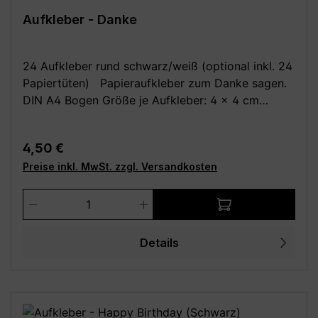
Aufkleber - Danke
24 Aufkleber rund schwarz/weiß (optional inkl. 24
Papiertüten) Papieraufkleber zum Danke sagen.
DIN A4 Bogen Größe je Aufkleber: 4 x 4 cm
Optional dazu: 24 Stück Papiertüten /
Kreuzbodenbeutel, braun 14,5 x 21,0 cm (für bis zu
Regulärer Preis:
4,50 €
0,5 kg) aus Natron, außen leicht beschichtet Deine
Preise inkl. MwSt. zzgl. Versandkosten
Vorteile: - Kauf direkt vom Hersteller (Made in
Germany) - Einfach und schnell anzubringen
Produkt Anzahl: Gib den gewünschten We
Achtung: Da alle unsere Bilder Fotomontagen sind,
wird das Motiv evtl. nicht in der richtigen Größe
angezeigt! Die Fotomontagen dienen
Details
ausschließlich zur besseren Darstellung der
Motive, bitte beachte die angegebenen Maße!