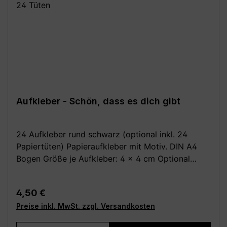
Aufkleber - Schön, dass es dich gibt
24 Aufkleber rund schwarz (optional inkl. 24
Papiertüten) Papieraufkleber mit Motiv. DIN A4
Bogen Größe je Aufkleber: 4 x 4 cm Optional
dazu: 24 Stück Papiertüten / Kreuzbodenbeutel,
braun 14,5 x 21,0 cm (für bis zu 0,5 kg) aus
Regulärer Preis:
4,50 €
Natron, außen leicht beschichtet Deine Vorteile: -
Preise inkl. MwSt. zzgl. Versandkosten
Kauf direkt vom Hersteller (Made in Germany) -
Einfach und schnell anzubringen Achtung: Da alle