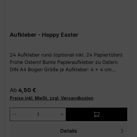
Aufkleber - Happy Easter
24 Aufkleber rund (optional inkl. 24 Papiertüten)
Frohe Ostern! Bunte Papieraufkleber zu Ostern.
DIN A4 Bogen Größe je Aufkleber: 4 x 4 cm
Optional dazu: 24 Stück Papiertüten /
Kreuzbodenbeutel, braun 14,5 x 21,0 cm (für bis zu
Regulärer Preis:
Ab
4,50 €
0,5 kg) aus Natron, außen leicht beschichtet Deine
Preise inkl. MwSt. zzgl. Versandkosten
Vorteile: - Kauf direkt vom Hersteller (Made in
Germany) - Einfach und schnell anzubringen
Produkt Anzahl: Gib den gewünschten We
Achtung: Da alle unsere Bilder Fotomontagen sind,
wird das Motiv evtl. nicht in der richtigen Größe
angezeigt! Die Fotomontagen dienen
Details
ausschließlich zur besseren Darstellung der