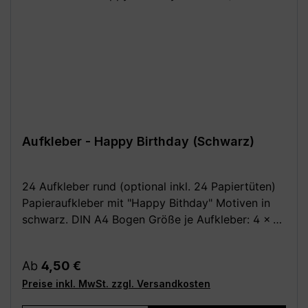
Aufkleber - Happy Birthday (Schwarz)
24 Aufkleber rund (optional inkl. 24 Papiertüten)
Papieraufkleber mit "Happy Bithday" Motiven in
schwarz. DIN A4 Bogen Größe je Aufkleber: 4 x 4
cm Optional dazu: 24 Stück Papiertüten /
Kreuzbodenbeutel, braun 14,5 x 21,0 cm (für bis zu
Regulärer Preis:
Ab
4,50 €
0,5 kg) aus Natron, außen leicht beschichtet Deine
Preise inkl. MwSt. zzgl. Versandkosten
Vorteile: - Kauf direkt vom Hersteller (Made in
Germany) - Einfach und schnell anzubringen