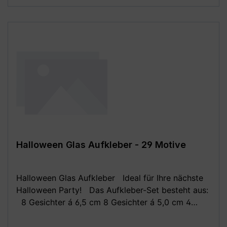
evtl. nicht in der richtigen Größe angezeigt! Die
Fotomontagen dienen ausschließlich zur besseren
Darstellung der Motive, bitte beachte die
angegebenen Maße!
Halloween Glas Aufkleber - 29 Motive
Halloween Glas Aufkleber Ideal für Ihre nächste
Halloween Party! Das Aufkleber-Set besteht aus:
8 Gesichter á 6,5 cm 8 Gesichter á 5,0 cm 4
Spinnen á 3,0 cm 4 Fledermäuse á 3,5 cm 5
Fledermäuse á 2,3 cm (wie auf dem zweiten Bild