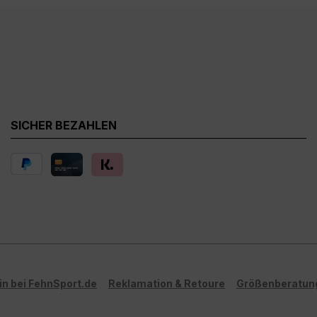
ten Artikelbild möglich!**
Farbabweichungen vom
dargestellten Artikelbild
SICHER BEZAHLEN
in bei FehnSport.de
Reklamation & Retoure
Größenberatun