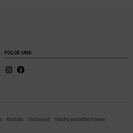
petrol, rosa - 80 mm Durchmesser,
 möglich!**
95 mm Höhe, ca. 330 ml
Fassungsvermögen / Füllmenge 11
oz / 340g - Kaffeebecher inkl.
Geschenkkarton - beidseitiger
Druck (rundum bedruckt), geeignet
für Linkshänder und Rechtshänder -
Mikrowellengeeignet und
FOLGE UNS
Spülmaschinenfest (bis zu 3000
Spülgänge) - MADE IN GERMANY -
Mit Liebe in Deutschland gestaltet
und in Handarbeit bedruckt
**Aufgrund von
Monitoreinstellungen sind geringe
Farbabweichungen vom
dargestellten Artikelbild möglich!**
g
Kontakt
Umtausch
Häufig gestellte Fragen