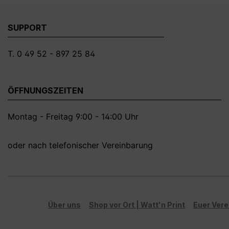
angezeigt! Die Fotomontagen
dargestell
dienen ausschließlich zur besseren
SUPPORT
Darstellung der Motive, bitte
beachte die angegebenen Maße!
T. 0 49 52 - 897 25 84
ÖFFNUNGSZEITEN
Montag - Freitag 9:00 - 14:00 Uhr
oder nach telefonischer Vereinbarung
Über uns
Shop vor Ort | Watt'n Print
Euer Vere