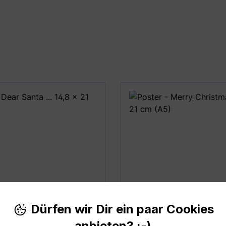
Dear Santa ...
Poster - Merry Chris
Dürfen wir Dir ein paar Cookies
40 cm
anbieten? ;-)