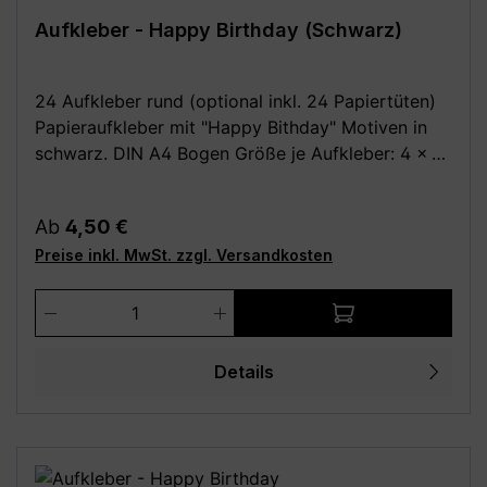
Aufkleber - Happy Birthday (Schwarz)
24 Aufkleber rund (optional inkl. 24 Papiertüten)
Papieraufkleber mit "Happy Bithday" Motiven in
schwarz. DIN A4 Bogen Größe je Aufkleber: 4 x 4
cm Optional dazu: 24 Stück Papiertüten /
Kreuzbodenbeutel, braun 14,5 x 21,0 cm (für bis zu
Regulärer Preis:
Ab
4,50 €
0,5 kg) aus Natron, außen leicht beschichtet Deine
Preise inkl. MwSt. zzgl. Versandkosten
Vorteile: - Kauf direkt vom Hersteller (Made in
Germany) - Einfach und schnell anzubringen
Produkt Anzahl: Gib den gewünschten We
Achtung: Da alle unsere Bilder Fotomontagen sind,
wird das Motiv evtl. nicht in der richtigen Größe
angezeigt! Die Fotomontagen dienen
Details
ausschließlich zur besseren Darstellung der
Motive, bitte beachte die angegebenen Maße!