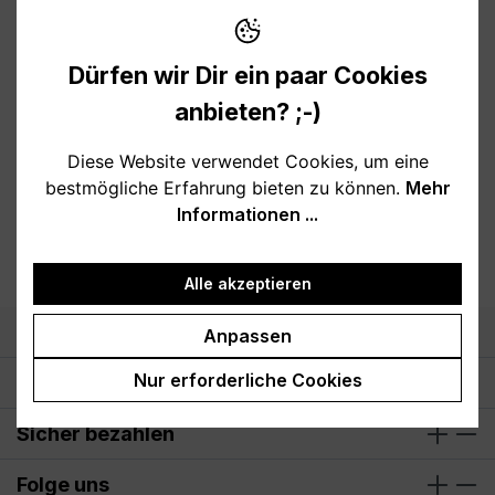
Dürfen wir Dir ein paar Cookies
anbieten? ;-)
Produkte filtern
Diese Website verwendet Cookies, um eine
bestmögliche Erfahrung bieten zu können.
Mehr
Keine Produkte gefunden.
Informationen ...
Alle akzeptieren
Support
Anpassen
Nur erforderliche Cookies
Öffnungszeiten
Sicher bezahlen
Folge uns