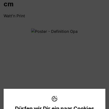
cm
Watt'n Print
Bildergalerie überspringen
8,90 €
Preise inkl. MwSt. zzgl. Versandkosten
Dürfen wir Dir ein paar Cookies