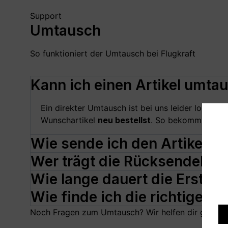
Support
Umtausch
So funktioniert der Umtausch bei Flugkraft
Kann ich einen Artikel umta
Ein direkter Umtausch ist bei uns leider logisti
Wunschartikel
neu bestellst
. So bekommst du de
Wie sende ich den Artikel z
Wer trägt die Rücksendekos
Wie lange dauert die Erstatt
Wie finde ich die richtige G
Noch Fragen zum Umtausch? Wir helfen dir gerne!