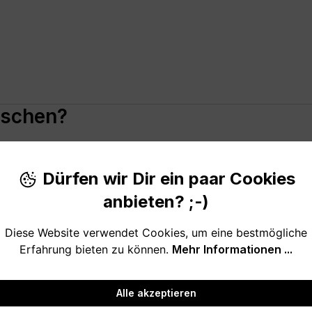
uschen?
sch schwierig. Am schnellsten geht es, wenn du den Artikel
a
in Lieblingsteil in der richtigen Größe oder Farbe am schne
Dürfen wir Dir ein paar Cookies
urück?
anbieten? ;-)
ten?
Diese Website verwendet Cookies, um eine bestmögliche
ung?
Erfahrung bieten zu können.
Mehr Informationen ...
röße?
Alle akzeptieren