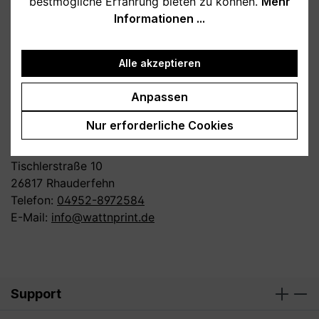
bestmögliche Erfahrung bieten zu können.
Mehr
ähnlich passendes Kleidungsstück aus eurem
Informationen ...
Kleiderschrank zu nehmen, dieses auszumessen und
die Maße mit den Angaben beim jeweiligen Artikel zu
vergleichen. So lässt sich die passende Größe oft am
Alle akzeptieren
besten einschätzen.
Anpassen
Kontakt bei Fragen
Nur erforderliche Cookies
Werbeagentur Watt’n Print
Tischlerstraße 10
26817 Rhauderfehn
Telefon:
04952-8972584
E-Mail:
info@wattnprint.de
Support