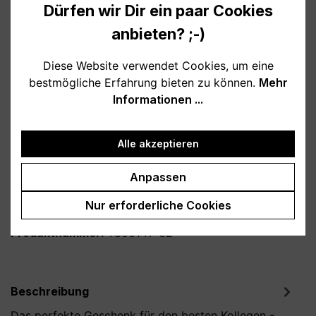
10,95 €
Dürfen wir Dir ein paar Cookies
Preise inkl. MwSt. zzgl. Versandkosten
anbieten? ;-)
Verfügbar, Lieferzeit: 1-3 Tage
Diese Website verwendet Cookies, um eine
bestmögliche Erfahrung bieten zu können.
Mehr
auswählen
Farbe
Informationen ...
weiß
schwarz
hellblau
Alle akzeptieren
dunkelblau
türkis
Anpassen
Produkt Anzahl: Gib den gewünschten Wert
In den Warenkorb
Nur erforderliche Cookies
Produktnummer:
T800149-02
Beschreibung
Das perfekte Geschenk für den besten Kollegen -