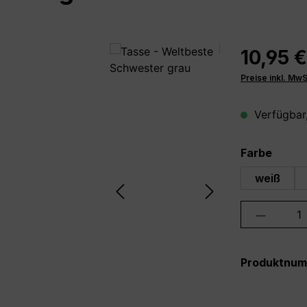
10,95 €
Preise inkl. Mw
Verfügbar,
auswä
Farbe
weiß
Produkt 
Produktnu