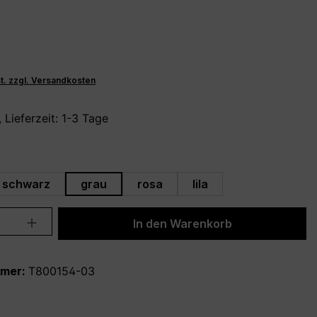
St. zzgl. Versandkosten
 Lieferzeit: 1-3 Tage
hlen
schwarz
grau
rosa
lila
Anzahl: Gib den gewünschten Wert ein 
In den Warenkorb
mmer:
T800154-03