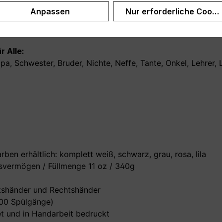
Anpassen
Nur erforderliche Cooki
ders zum Geburtstag oder auch an Weihnachten, kannst Du
 Alle:
a, Schwester, Bruder, Nichte, Neffe, Tante, Onkel, Lehrer, 
ben erhältlich: komplett weiß, schwarz, grau, rosa, lila
vermögen / Füllmenge 11 oz / 340g
nkshänder und Rechtshänder
000 Spülgänge)
t und in Handarbeit bedruckt