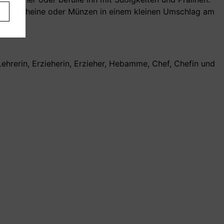
es
 Geldscheine oder Münzen in einem kleinen Umschlag am
Lehrerin, Erzieherin, Erzieher, Hebamme, Chef, Chefin und