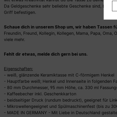
Da Geldgeschenke sehr beliebte Geschenke sind, beson
Griff befestigen.
Schaue dich in unserem Shop um, wir haben Tassen für
Freundin, Freund, Kollegin, Kollegen, Mama, Papa, Oma, Op
viele mehr.
Fehlt dir etwas, melde dich gern bei uns.
Eigenschaften:
- weiß, glänzende Keramiktasse mit C-förmigem Henkel
- Hauptfarbe weiß; Henkel und Innenseite in folgenden Far
- 80 mm Durchmesser, 95 mm Höhe, ca. 330 ml Fassungs
- Kaffeebecher inkl. Geschenkkarton
- beidseitiger Druck (rundum bedruckt), geeignet für Li
- Mikrowellengeeignet und Spülmaschinenfest (bis zu 3
- MADE IN GERMANY - Mit Liebe in Deutschland gestalte