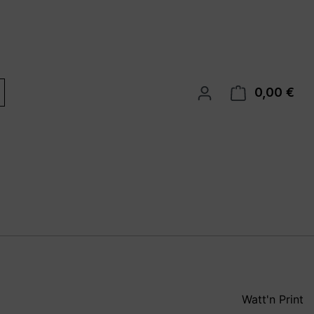
0,00 €
War
Watt'n Print