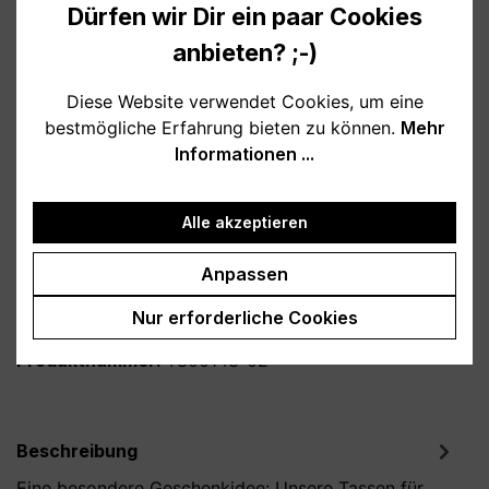
10,95 €
Dürfen wir Dir ein paar Cookies
Preise inkl. MwSt. zzgl. Versandkosten
anbieten? ;-)
Verfügbar, Lieferzeit: 1-3 Tage
Diese Website verwendet Cookies, um eine
bestmögliche Erfahrung bieten zu können.
Mehr
auswählen
Farbe
Informationen ...
weiß
schwarz
rosa
hellblau
Alle akzeptieren
lila
Anpassen
Produkt Anzahl: Gib den gewünschten Wert
In den Warenkorb
Nur erforderliche Cookies
Produktnummer:
T800148-02
Beschreibung
Eine besondere Geschenkidee: Unsere Tassen für