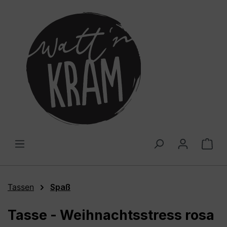
alt springen
War
Tassen
Spaß
Tasse - Weihnachtsstress rosa