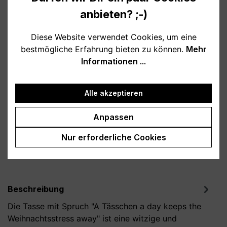
anbieten? ;-)
Verfügbar, Lieferzeit: 1-3 Tage
Diese Website verwendet Cookies, um eine
bestmögliche Erfahrung bieten zu können.
Mehr
auswählen
Farbe
Informationen ...
weiß
schwarz
burgund
petrol
rosa
Alle akzeptieren
Produkt Anzahl: Gib den gewünschten Wert
In den Warenkorb
Anpassen
Nur erforderliche Cookies
Produktnummer:
T800163-05
Beschreibung
Die Tasse mit Spruch "A Tässchen a day keeps the
Weihnachtsstress away" ist eine witzige und