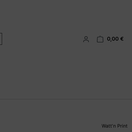
0,00 €
War
Watt'n Print