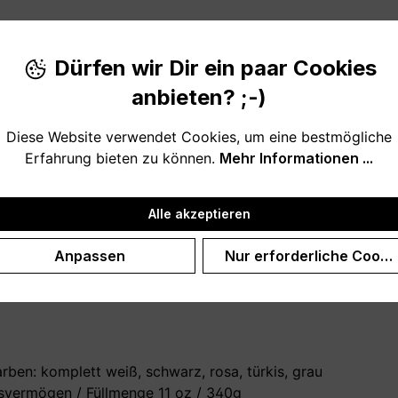
Dürfen wir Dir ein paar Cookies
anbieten? ;-)
Diese Website verwendet Cookies, um eine bestmögliche
Erfahrung bieten zu können.
Mehr Informationen ...
icht schaffe" ist eine witzige und ausgefallene Geschenkid
Alle akzeptieren
Anpassen
Nur erforderliche Cooki
lass, wie zum Beispiel zu Weihnachten, zum Geburtstag od
rben: komplett weiß, schwarz, rosa, türkis, grau
vermögen / Füllmenge 11 oz / 340g