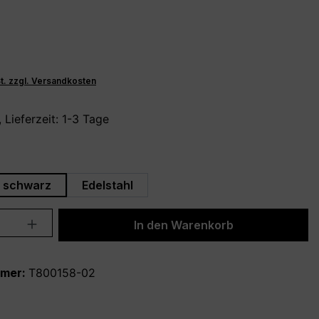
St. zzgl. Versandkosten
 Lieferzeit: 1-3 Tage
hlen
schwarz
Edelstahl
Anzahl: Gib den gewünschten Wert ein 
In den Warenkorb
mmer:
T800158-02