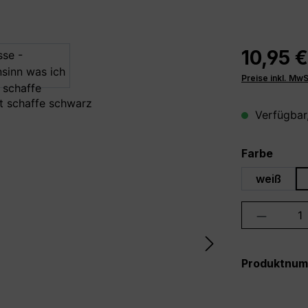
10,95 €
Preise inkl. Mw
Verfügbar,
auswä
Farbe
weiß
Produkt 
Produktnu