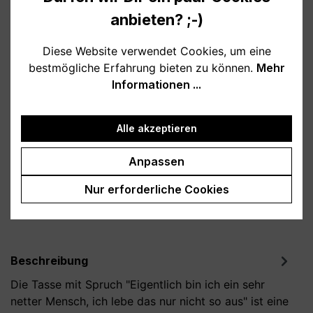
anbieten? ;-)
Verfügbar, Lieferzeit: 1-3 Tage
Diese Website verwendet Cookies, um eine
bestmögliche Erfahrung bieten zu können.
Mehr
auswählen
Farbe
Informationen ...
weiß
schwarz
rosa
petrol
Edelstahl
Alle akzeptieren
Produkt Anzahl: Gib den gewünschten Wert
In den Warenkorb
Anpassen
Nur erforderliche Cookies
Produktnummer:
T800157-01
Beschreibung
Die Tasse mit Spruch "Eigentlich bin ich ein sehr
netter Mensch, ich lebe das nur nicht so aus" ist eine