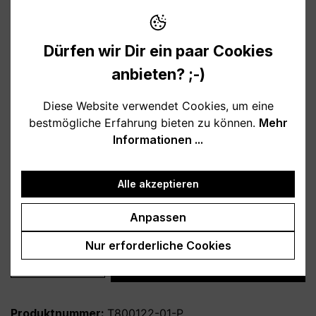
12,95 €
Preise inkl. MwSt. zzgl. Versandkosten
Dürfen wir Dir ein paar Cookies
Verfügbar, Lieferzeit: 1-3 Tage
anbieten? ;-)
auswählen
Farbe
Diese Website verwendet Cookies, um eine
bestmögliche Erfahrung bieten zu können.
Mehr
weiß
schwarz
hellblau
rosa
Informationen ...
burgund
türkis
grau
petrol
dunkelblau
lila
Alle akzeptieren
auswählen
Variante
Anpassen
personalisiert
ohne Personalisierung
Nur erforderliche Cookies
Produkt Anzahl: Gib den gewünschten Wert
In den Warenkorb
Produktnummer:
T800122-01-P