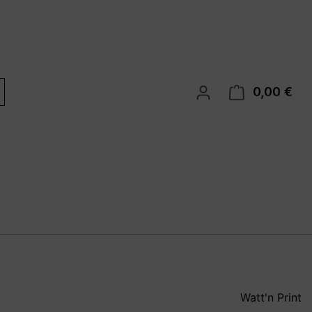
0,00 €
War
Watt'n Print