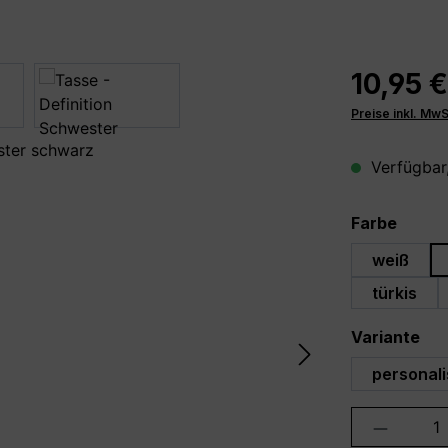
10,95 €
Preise inkl. Mw
Verfügbar,
auswä
Farbe
weiß
türkis
au
Variante
personali
Produkt 