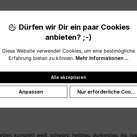
Produktnu
Dürfen wir Dir ein paar Cookies
anbieten? ;-)
Diese Website verwendet Cookies, um eine bestmögliche
Erfahrung bieten zu können.
Mehr Informationen ...
ie aus dem Wörterbuch (optional mit eigenem Namen bzw. 
Alle akzeptieren
st, sie zu haben. Der Kaffeebecher ist in unserem Shop auc
Anpassen
Nur erforderliche Cooki
berraschung, um sich bei deinen Geschwistern zu bedanken
en: komplett weiß, schwarz, hellblau, dunkelblau, lila, rosa