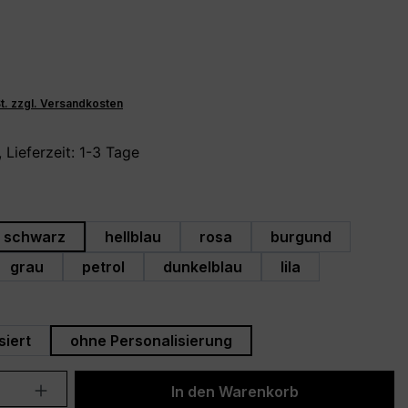
St. zzgl. Versandkosten
 Lieferzeit: 1-3 Tage
hlen
schwarz
hellblau
rosa
burgund
grau
petrol
dunkelblau
lila
swählen
siert
ohne Personalisierung
Anzahl: Gib den gewünschten Wert ein 
In den Warenkorb