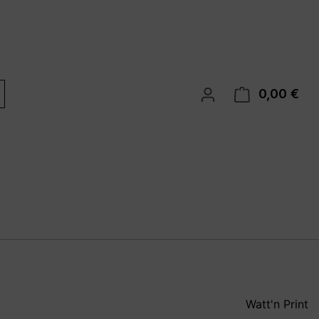
0,00 €
War
Watt'n Print