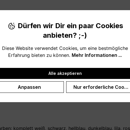
Produktnu
Dürfen wir Dir ein paar Cookies
anbieten? ;-)
Diese Website verwendet Cookies, um eine bestmögliche
Erfahrung bieten zu können.
Mehr Informationen ...
ie aus dem Wörterbuch (optional mit eigenem Namen bzw. 
Alle akzeptieren
st, sie zu haben. Der Kaffeebecher ist in unserem Shop auc
Anpassen
Nur erforderliche Cooki
berraschung, um sich bei deinen Geschwistern zu bedanken
en: komplett weiß, schwarz, hellblau, dunkelblau, lila, rosa