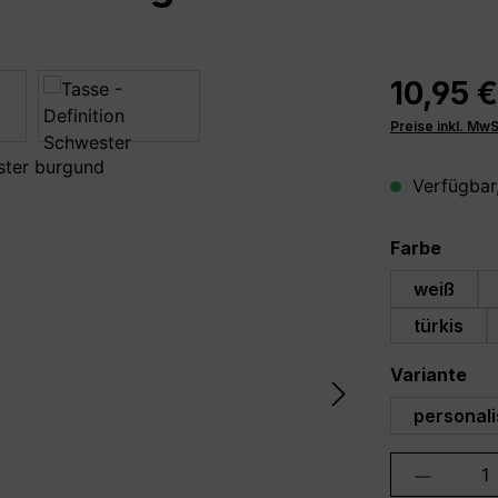
10,95 €
Preise inkl. Mw
Verfügbar,
auswä
Farbe
weiß
türkis
au
Variante
personali
Produkt 