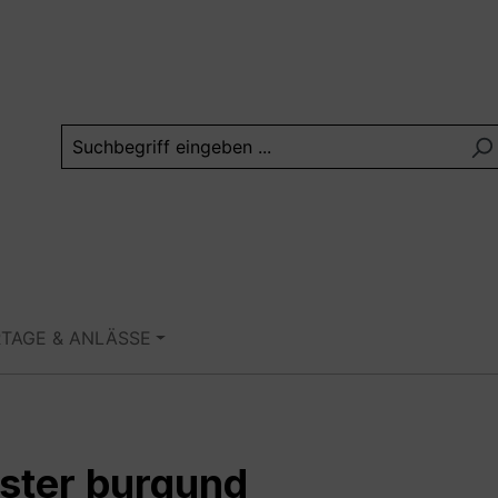
RTAGE & ANLÄSSE
ester burgund