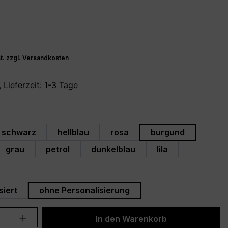
St. zzgl. Versandkosten
 Lieferzeit: 1-3 Tage
hlen
schwarz
hellblau
rosa
burgund
grau
petrol
dunkelblau
lila
swählen
siert
ohne Personalisierung
Anzahl: Gib den gewünschten Wert ein 
In den Warenkorb