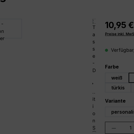
10,95 €
Preise inkl. Mw
Verfügbar,
auswä
Farbe
weiß
türkis
au
Variante
personali
Produkt 