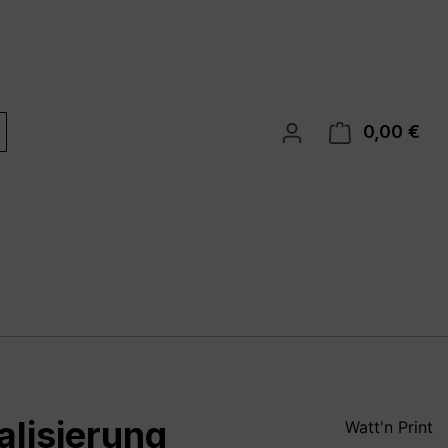
0,00 €
War
alisierung
Watt'n Print