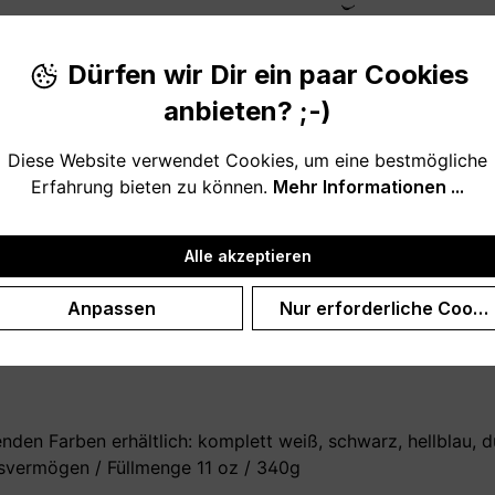
Produktnu
Dürfen wir Dir ein paar Cookies
anbieten? ;-)
Diese Website verwendet Cookies, um eine bestmögliche
Erfahrung bieten zu können.
Mehr Informationen ...
 Lieblingsmenschen
Alle akzeptieren
ür mit einem kleinen Geschenk bedanken? Diese (auf Wunsch
 Geburtstagsgeschenk, aus einem anderen besonderen Anlas
Anpassen
Nur erforderliche Cooki
 hast noch eine Schwägerin? Gar kein Problem, wir bieten 
nden Farben erhältlich: komplett weiß, schwarz, hellblau, dun
vermögen / Füllmenge 11 oz / 340g