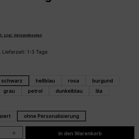
St. zzgl. Versandkosten
 Lieferzeit: 1-3 Tage
hlen
schwarz
hellblau
rosa
burgund
grau
petrol
dunkelblau
lila
swählen
siert
ohne Personalisierung
Anzahl: Gib den gewünschten Wert ein 
In den Warenkorb