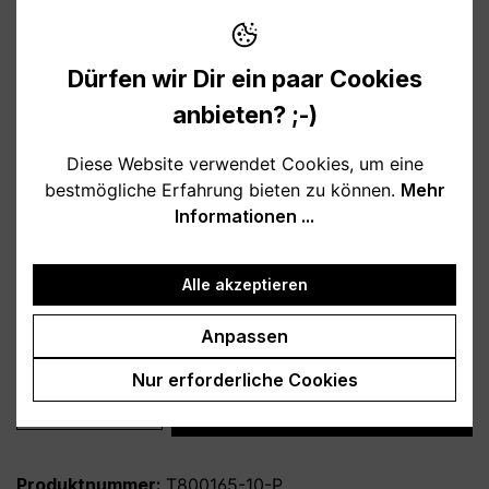
12,95 €
Preise inkl. MwSt. zzgl. Versandkosten
Dürfen wir Dir ein paar Cookies
Verfügbar, Lieferzeit: 1-3 Tage
anbieten? ;-)
auswählen
Farbe
Diese Website verwendet Cookies, um eine
bestmögliche Erfahrung bieten zu können.
Mehr
weiß
schwarz
hellblau
rosa
Informationen ...
burgund
türkis
grau
petrol
dunkelblau
lila
Alle akzeptieren
auswählen
Variante
Anpassen
personalisiert
ohne Personalisierung
Nur erforderliche Cookies
Produkt Anzahl: Gib den gewünschten Wert
In den Warenkorb
Produktnummer:
T800165-10-P