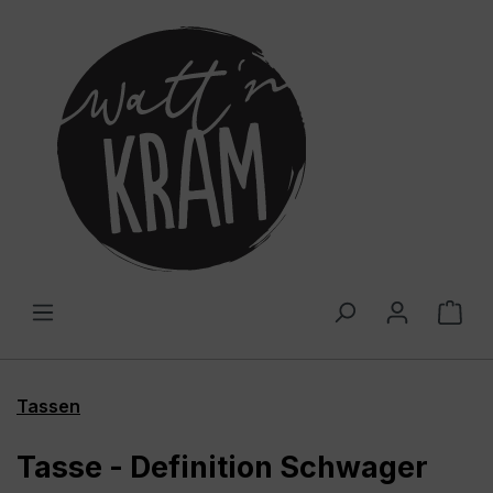
alt springen
War
Tassen
Tasse - Definition Schwager