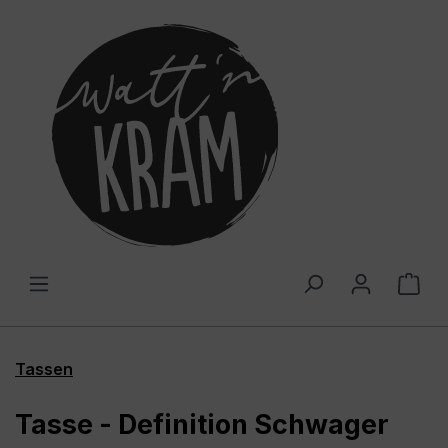
alt springen
War
Tassen
Tasse - Definition Schwager