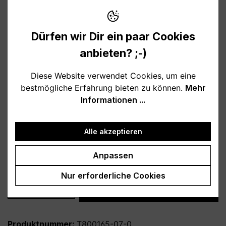
10,95 €
Preise inkl. MwSt. zzgl. Versandkosten
Dürfen wir Dir ein paar Cookies
Verfügbar, Lieferzeit: 1-3 Tage
anbieten? ;-)
auswählen
Farbe
Diese Website verwendet Cookies, um eine
bestmögliche Erfahrung bieten zu können.
Mehr
weiß
schwarz
hellblau
rosa
Informationen ...
burgund
türkis
grau
petrol
dunkelblau
lila
Alle akzeptieren
auswählen
Variante
Anpassen
personalisiert
ohne Personalisierung
Nur erforderliche Cookies
Produkt Anzahl: Gib den gewünschten Wert
In den Warenkorb
Produktnummer:
T800165-07-0