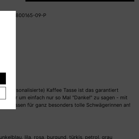
mmer:
T800165-09-P
 personalisierte) Kaffee Tasse ist das garantiert
es
s oder um einfach nur so Mal "Danke!" zu sagen - mit
auch Tassen für ganz besonders tolle Schwägerinnen an!
kelblau, lila, rosa, burgund, türkis, petrol, grau