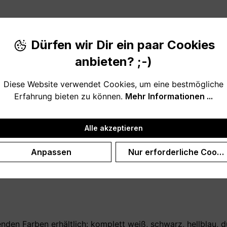
Produktnu
Dürfen wir Dir ein paar Cookies
anbieten? ;-)
Diese Website verwendet Cookies, um eine bestmögliche
Erfahrung bieten zu können.
Mehr Informationen ...
 Lieblingsmenschen
Alle akzeptieren
ür mit einem kleinen Geschenk bedanken? Diese (auf Wunsch
Anpassen
Nur erforderliche Cooki
 Geburtstagsgeschenk, aus einem anderen besonderen Anlas
 hast noch eine Schwägerin? Gar kein Problem, wir bieten 
nden Farben erhältlich: komplett weiß, schwarz, hellblau, dun