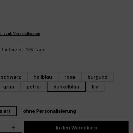
€
St. zzgl. Versandkosten
 Lieferzeit: 1-3 Tage
hlen
schwarz
hellblau
rosa
burgund
grau
petrol
dunkelblau
lila
swählen
siert
ohne Personalisierung
Anzahl: Gib den gewünschten Wert ein 
In den Warenkorb