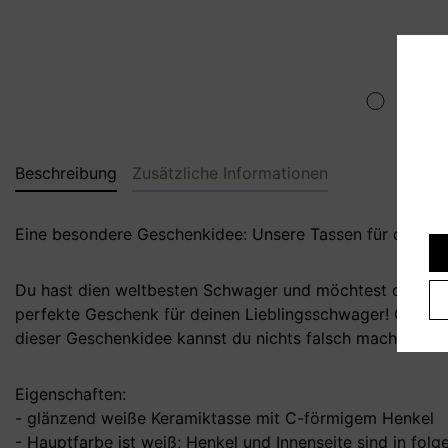
Beschreibung
Zusätzliche Informationen
Eine besondere Geschenkidee: Unsere Tassen für deinen
Du hast dien weltbesten Schwager und möchtest dich daf
perfekte Geschenk für deinen Lieblingsschwager! Ob als
dieser Geschenkidee kannst du nichts falsch machen! Du
Eigenschaften:
- glänzend weiße Keramiktasse mit C-förmigem Henkel
- Hauptfarbe ist weiß; Henkel und Innenseite sind in folge