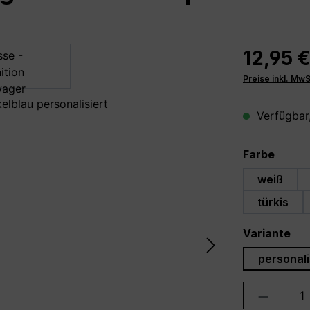
12,95 
Preise inkl. Mw
Verfügbar,
auswä
Farbe
weiß
türkis
au
Variante
personali
Produkt 