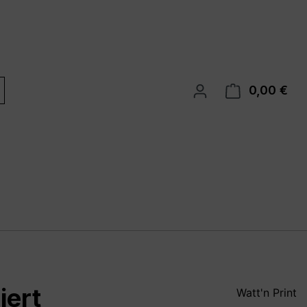
0,00 €
War
iert
Watt'n Print