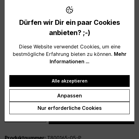
12,95 €
Preise inkl. MwSt. zzgl. Versandkosten
Dürfen wir Dir ein paar Cookies
Verfügbar, Lieferzeit: 1-3 Tage
anbieten? ;-)
auswählen
Farbe
Diese Website verwendet Cookies, um eine
bestmögliche Erfahrung bieten zu können.
Mehr
weiß
schwarz
hellblau
rosa
Informationen ...
burgund
türkis
grau
petrol
dunkelblau
lila
Alle akzeptieren
auswählen
Variante
Anpassen
personalisiert
ohne Personalisierung
Nur erforderliche Cookies
Produkt Anzahl: Gib den gewünschten Wert
In den Warenkorb
Produktnummer:
T800165-05-P