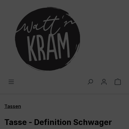
alt springen
War
Tassen
Tasse - Definition Schwager