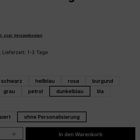
St. zzgl. Versandkosten
 Lieferzeit: 1-3 Tage
hlen
schwarz
hellblau
rosa
burgund
grau
petrol
dunkelblau
lila
swählen
siert
ohne Personalisierung
Anzahl: Gib den gewünschten Wert ein 
In den Warenkorb