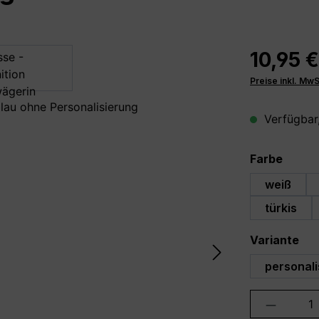
10,95 €
Preise inkl. Mw
Verfügbar,
auswä
Farbe
weiß
türkis
au
Variante
personali
Produkt 