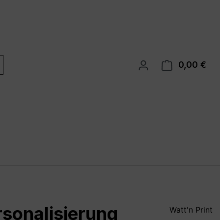
0,00 €
War
rsonalisierung
Watt'n Print