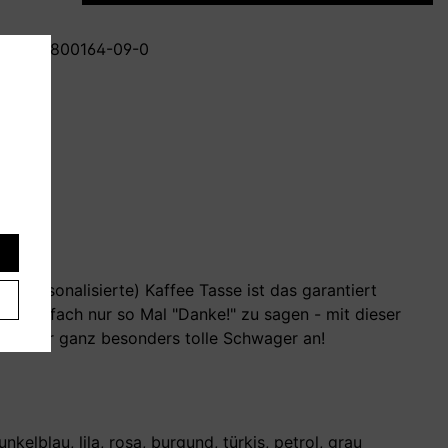
mmer:
T800164-09-0
personalisierte) Kaffee Tasse ist das garantiert
es
m einfach nur so Mal "Danke!" zu sagen - mit dieser
sen für ganz besonders tolle Schwager an!
kelblau, lila, rosa, burgund, türkis, petrol, grau