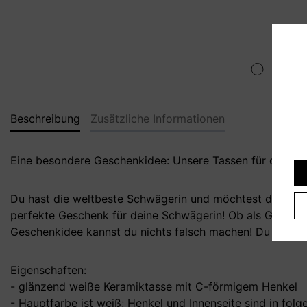
Beschreibung
Zusätzliche Informationen
Eine besondere Geschenkidee: Unsere Tassen für deinen
Du hast die weltbeste Schwägerin und möchtest dich dafü
perfekte Geschenk für deine Schwägerin! Ob als Geburts
Geschenkidee kannst du nichts falsch machen! Du hast n
Eigenschaften:
- glänzend weiße Keramiktasse mit C-förmigem Henkel
- Hauptfarbe ist weiß; Henkel und Innenseite sind in folge