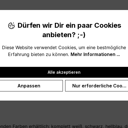
Produktnu
Dürfen wir Dir ein paar Cookies
anbieten? ;-)
Diese Website verwendet Cookies, um eine bestmögliche
Erfahrung bieten zu können.
Mehr Informationen ...
 Lieblingsmenschen
Alle akzeptieren
r mit einem kleinen Geschenk bedanken? Diese (auf Wunsch 
Anpassen
Nur erforderliche Cooki
tagsgeschenk, aus einem anderen besonderen Anlass oder u
och einen Schwager? Gar kein Problem, wir bieten auch Tas
nden Farben erhältlich: komplett weiß, schwarz, hellblau, dun