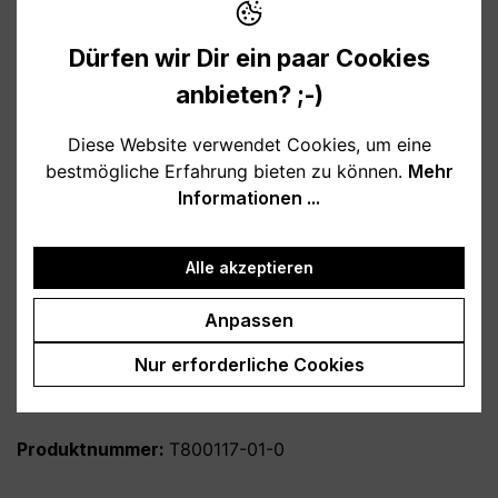
Verfügbar, Lieferzeit: 1-3 Tage
Dürfen wir Dir ein paar Cookies
anbieten? ;-)
auswählen
Farbe
Diese Website verwendet Cookies, um eine
weiß
schwarz
hellblau
rosa
bestmögliche Erfahrung bieten zu können.
Mehr
burgund
türkis
grau
petrol
Informationen ...
dunkelblau
lila
Alle akzeptieren
auswählen
Variante
personalisiert
ohne Personalisierung
Anpassen
Produkt Anzahl: Gib den gewünschten Wert
Nur erforderliche Cookies
In den Warenkorb
Produktnummer:
T800117-01-0