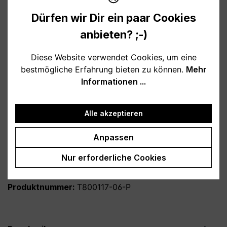
Verfügbar, Lieferzeit: 1-3 Tage
Dürfen wir Dir ein paar Cookies
auswählen
Farbe
anbieten? ;-)
weiß
schwarz
hellblau
rosa
Diese Website verwendet Cookies, um eine
burgund
türkis
grau
petrol
bestmögliche Erfahrung bieten zu können.
Mehr
Informationen ...
dunkelblau
lila
auswählen
Variante
Alle akzeptieren
personalisiert
ohne Personalisierung
Anpassen
Produkt Anzahl: Gib den gewünschten Wert
In den Warenkorb
Nur erforderliche Cookies
Produktnummer:
T800117-06-P