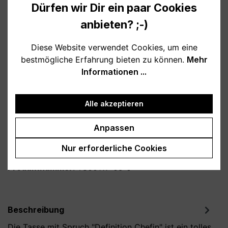
Dürfen wir Dir ein paar Cookies
auswählen
Farbe
anbieten? ;-)
weiß
schwarz
hellblau
rosa
burgund
türkis
grau
petrol
Diese Website verwendet Cookies, um eine
bestmögliche Erfahrung bieten zu können.
Mehr
dunkelblau
lila
Informationen ...
auswählen
Variante
Alle akzeptieren
personalisiert
ohne Personalisierung
Anpassen
Produkt Anzahl: Gib den gewünschten Wert
In den Warenkorb
Nur erforderliche Cookies
Produktnummer:
T800119-06-0
Beschreibung
Die Tasse mit Spruch "Definition Chefin" ist ein tolles