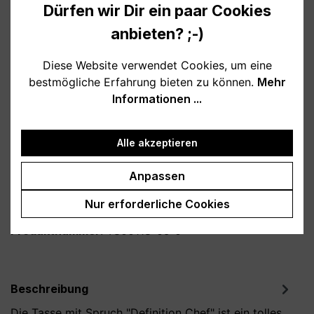
Dürfen wir Dir ein paar Cookies
auswählen
Farbe
anbieten? ;-)
weiß
schwarz
hellblau
rosa
burgund
türkis
grau
petrol
Diese Website verwendet Cookies, um eine
bestmögliche Erfahrung bieten zu können.
Mehr
dunkelblau
lila
Informationen ...
auswählen
Variante
Alle akzeptieren
personalisiert
ohne Personalisieung
Anpassen
Produkt Anzahl: Gib den gewünschten Wert
In den Warenkorb
Nur erforderliche Cookies
Produktnummer:
T800118-06-0
Beschreibung
Die Tasse mit Spruch "Definition Chef" ist ein tolles