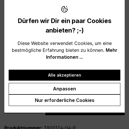
12,95 €
Preise inkl. MwSt. zzgl. Versandkosten
Dürfen wir Dir ein paar Cookies
Verfügbar, Lieferzeit: 1-3 Tage
anbieten? ;-)
auswählen
Farbe
Diese Website verwendet Cookies, um eine
bestmögliche Erfahrung bieten zu können.
Mehr
weiß
schwarz
hellblau
rosa
Informationen ...
burgund
türkis
grau
petrol
dunkelblau
lila
Alle akzeptieren
auswählen
Variante
Anpassen
personalisiert
ohne Personalisierung
Nur erforderliche Cookies
Produkt Anzahl: Gib den gewünschten Wert
In den Warenkorb
Produktnummer:
T800124-04-P