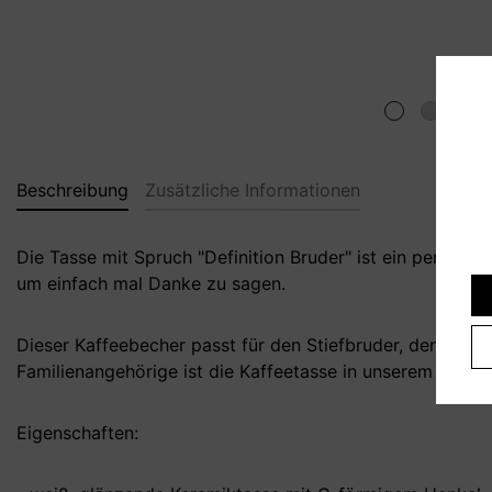
Beschreibung
Zusätzliche Informationen
Die Tasse mit Spruch "Definition Bruder" ist ein persön
um einfach mal Danke zu sagen.
Dieser Kaffeebecher passt für den Stiefbruder, den gro
Familienangehörige ist die Kaffeetasse in unserem Shop 
Eigenschaften: