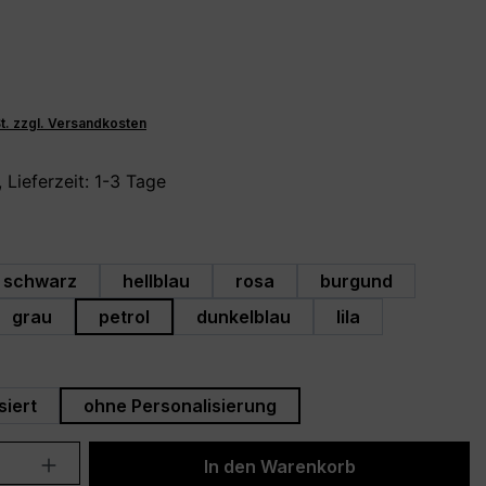
St. zzgl. Versandkosten
 Lieferzeit: 1-3 Tage
hlen
schwarz
hellblau
rosa
burgund
grau
petrol
dunkelblau
lila
swählen
siert
ohne Personalisierung
Anzahl: Gib den gewünschten Wert ein 
In den Warenkorb