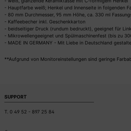
- weiß, glänzende Keramiktasse mit C-förmigem Henkel
- Hauptfarbe weiß; Henkel und Innenseite in folgenden Farb
- 80 mm Durchmesser, 95 mm Höhe, ca. 330 ml Fassungs
- Kaffeebecher inkl. Geschenkkarton
- beidseitiger Druck (rundum bedruckt), geeignet für Li
- Mikrowellengeeignet und Spülmaschinenfest (bis zu 3
- MADE IN GERMANY - Mit Liebe in Deutschland gestalte
**Aufgrund von Monitoreinstellungen sind geringe Farba
SUPPORT
T. 0 49 52 - 897 25 84