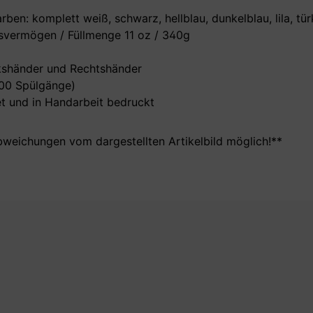
en: komplett weiß, schwarz, hellblau, dunkelblau, lila, türk
vermögen / Füllmenge 11 oz / 340g
nkshänder und Rechtshänder
000 Spülgänge)
t und in Handarbeit bedruckt
bweichungen vom dargestellten Artikelbild möglich!**