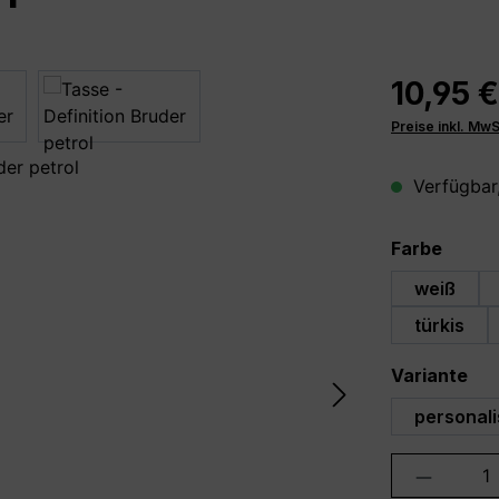
10,95 €
Preise inkl. Mw
Verfügbar,
auswä
Farbe
weiß
türkis
au
Variante
personali
Produkt 