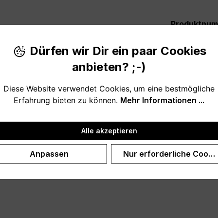
Produktnu
Dürfen wir Dir ein paar Cookies
anbieten? ;-)
Diese Website verwendet Cookies, um eine bestmögliche
Erfahrung bieten zu können.
Mehr Informationen ...
liches, liebevolles und ausgefallenes Geschenk zum Geburts
Alle akzeptieren
ßen oder kleinen Bruder. Was wäre denn das Leben ohne Brü
Anpassen
Nur erforderliche Cooki
erhältlich! Optional personalisiert mit Wunschnamen oder 