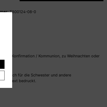
mmer:
T800124-08-0
tag, zur Konfirmation / Kommunion, zu Weihnachten oder
der? Auch für die Schwester und andere
es
Wunschtext bedruckt.