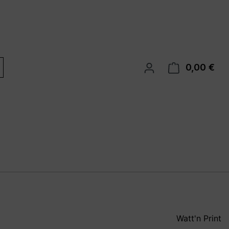
0,00 €
War
Watt'n Print