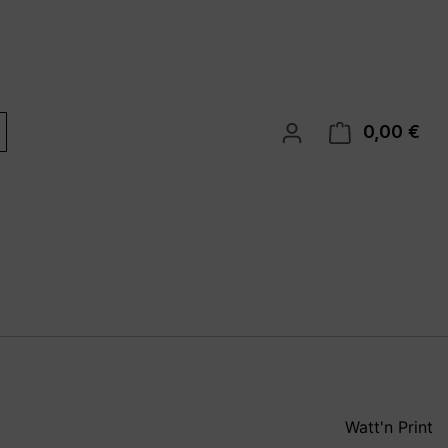
0,00 €
War
Watt'n Print