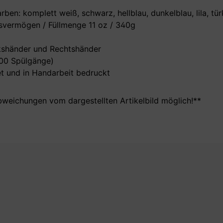
en: komplett weiß, schwarz, hellblau, dunkelblau, lila, türk
vermögen / Füllmenge 11 oz / 340g
nkshänder und Rechtshänder
000 Spülgänge)
t und in Handarbeit bedruckt
bweichungen vom dargestellten Artikelbild möglich!**