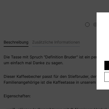
Beschreibung
Zusätzliche Informationen
Die Tasse mit Spruch "Definition Bruder" ist ein persön
um einfach mal Danke zu sagen.
Dieser Kaffeebecher passt für den Stiefbruder, den gro
Familienangehörige ist die Kaffeetasse in unserem Shop 
Eigenschaften: