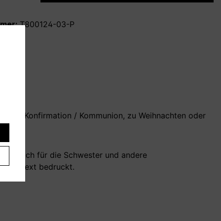
mmer:
T800124-03-P
tag, zur Konfirmation / Kommunion, zu Weihnachten oder
der? Auch für die Schwester und andere
es
Wunschtext bedruckt.