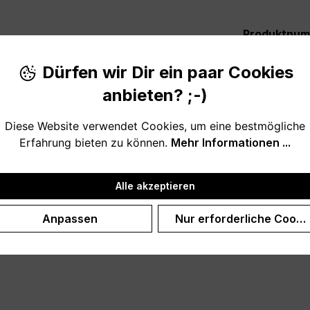
Produktnu
Dürfen wir Dir ein paar Cookies
anbieten? ;-)
Diese Website verwendet Cookies, um eine bestmögliche
Erfahrung bieten zu können.
Mehr Informationen ...
liches, liebevolles und ausgefallenes Geschenk zum Geburts
Alle akzeptieren
ßen oder kleinen Bruder. Was wäre denn das Leben ohne Brü
Anpassen
Nur erforderliche Cooki
erhältlich! Optional personalisiert mit Wunschnamen oder 