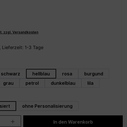
€
St. zzgl. Versandkosten
 Lieferzeit: 1-3 Tage
hlen
schwarz
hellblau
rosa
burgund
grau
petrol
dunkelblau
lila
swählen
siert
ohne Personalisierung
Anzahl: Gib den gewünschten Wert ein 
In den Warenkorb