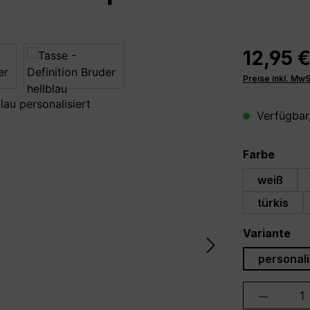
12,95 
Preise inkl. Mw
Verfügbar,
auswä
Farbe
weiß
türkis
au
Variante
personali
Produkt 