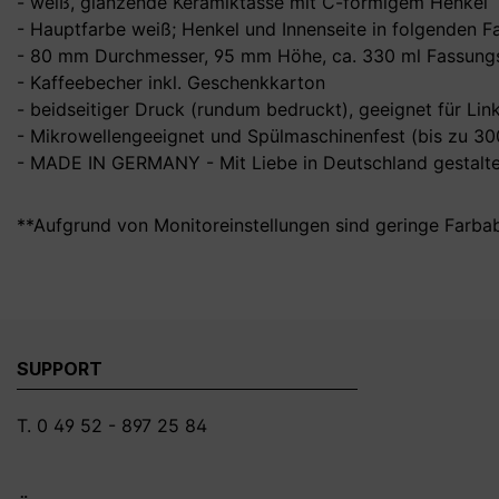
- weiß, glänzende Keramiktasse mit C-förmigem Henkel
- Hauptfarbe weiß; Henkel und Innenseite in folgenden Farb
- 80 mm Durchmesser, 95 mm Höhe, ca. 330 ml Fassungs
- Kaffeebecher inkl. Geschenkkarton
- beidseitiger Druck (rundum bedruckt), geeignet für Li
- Mikrowellengeeignet und Spülmaschinenfest (bis zu 3
- MADE IN GERMANY - Mit Liebe in Deutschland gestalte
**Aufgrund von Monitoreinstellungen sind geringe Farba
SUPPORT
T. 0 49 52 - 897 25 84