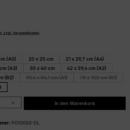
St. zzgl. Versandkosten
ählen
 cm (A5)
20 x 25 cm
21 x 29,7 cm (A4)
 cm (A3)
30 x 40 cm
42 x 59,4 cm (A2)
m (B2)
59,4 x 84,1 cm (A1)
70 x 100 cm (B1)
(Diese Option ist zurzeit nicht verfügbar.
(Diese Option is
d
Anzahl: Gib den gewünschten Wert ein 
In den Warenkorb
mmer:
PO10050-DL