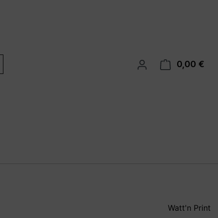
0,00 €
War
Watt'n Print