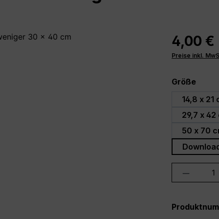
4,00 €
Preise inkl. Mw
ausw
Größe
14,8 x 21
29,7 x 42
50 x 70 c
Downloa
Produkt 
Produktnu