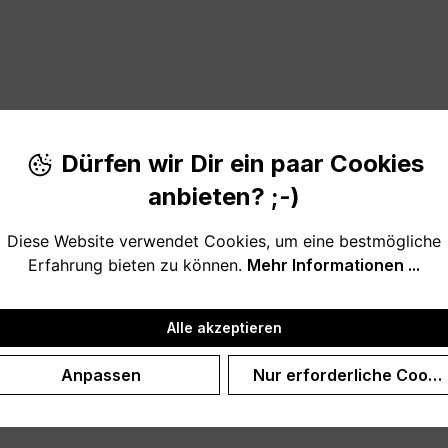
Dürfen wir Dir ein paar Cookies
anbieten? ;-)
ben gelernt haben
Diese Website verwendet Cookies, um eine bestmögliche
Erfahrung bieten zu können.
Mehr Informationen ...
ses Spruchposter ist immer eine tolle Geschenkidee für al
Alle akzeptieren
Anpassen
Nur erforderliche Cooki