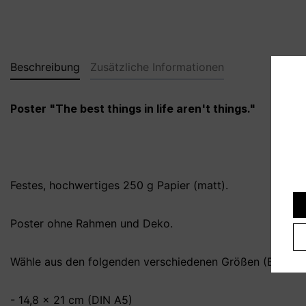
Beschreibung
Zusätzliche Informationen
Poster "The best things in life aren't things."
Festes, hochwertiges 250 g Papier (matt).
Poster ohne Rahmen und Deko.
Wähle aus den folgenden verschiedenen Größen (B x H):
- 14,8 x 21 cm (DIN A5)