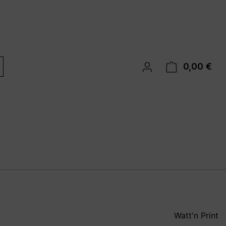
0,00 €
War
Watt'n Print