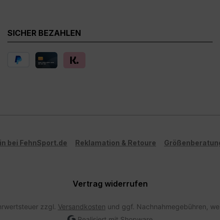
SICHER BEZAHLEN
in bei FehnSport.de
Reklamation & Retoure
Größenberatun
Vertrag widerrufen
ehrwertsteuer zzgl.
Versandkosten
und ggf. Nachnahmegebühren, wen
Realisiert mit Shopware