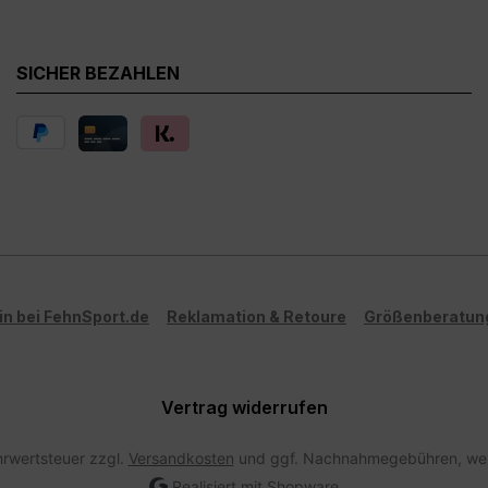
SICHER BEZAHLEN
in bei FehnSport.de
Reklamation & Retoure
Größenberatun
Vertrag widerrufen
ehrwertsteuer zzgl.
Versandkosten
und ggf. Nachnahmegebühren, wen
Realisiert mit Shopware