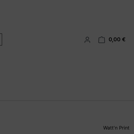
0,00 €
War
Watt'n Print