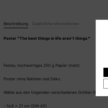
Beschreibung
Zusätzliche Informationen
Poster "The best things in life aren't things."
Festes, hochwertiges 250 g Papier (matt).
Poster ohne Rahmen und Deko.
Wähle aus den folgenden verschiedenen Größen (B x H):
- 14,8 x 21 cm (DIN A5)