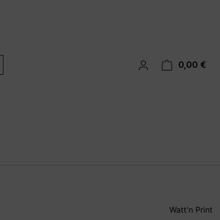
0,00 €
War
Watt'n Print