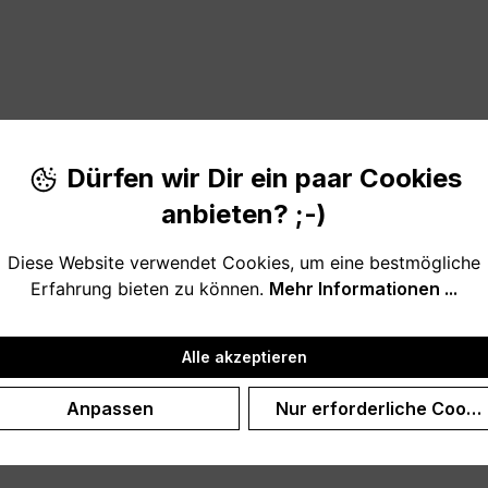
Dürfen wir Dir ein paar Cookies
n, um den Himmel zu sehen
anbieten? ;-)
das Büro.
Diese Website verwendet Cookies, um eine bestmögliche
Erfahrung bieten zu können.
Mehr Informationen ...
um selbst aufhängen oder als schöne Geschenkidee für jede
Alle akzeptieren
Anpassen
Nur erforderliche Cooki