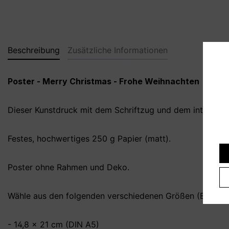
Beschreibung
Zusätzliche Informationen
Poster - Merry Christmas - Frohe Weihnachten
Dieser Kunstdruck mit dem Schriftzug und dem integrierte
Festes, hochwertiges 250 g Papier (matt).
Poster ohne Rahmen und Deko.
Wähle aus den folgenden verschiedenen Größen (B x H):
- 14,8 x 21 cm (DIN A5)