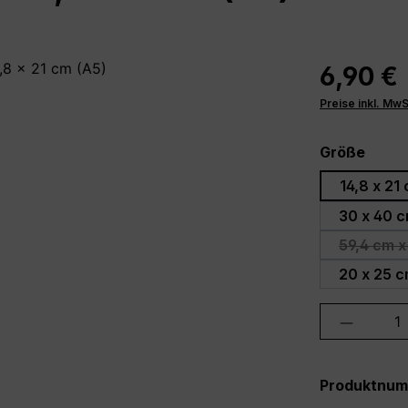
6,90 €
Preise inkl. Mw
ausw
Größe
14,8 x 21
30 x 40 
59,4 cm x
20 x 25 
Produkt 
Produktnu