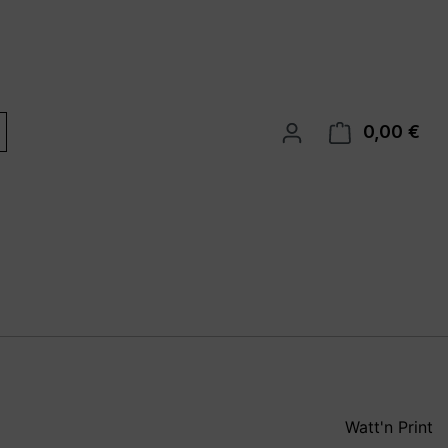
0,00 €
War
Watt'n Print