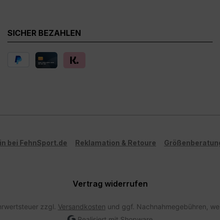
SICHER BEZAHLEN
in bei FehnSport.de
Reklamation & Retoure
Größenberatun
Vertrag widerrufen
ehrwertsteuer zzgl.
Versandkosten
und ggf. Nachnahmegebühren, wen
Realisiert mit Shopware