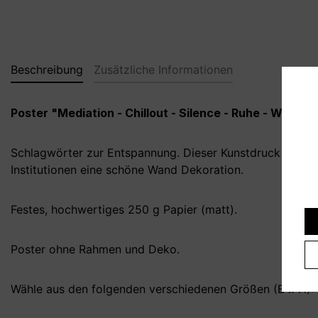
Beschreibung
Zusätzliche Informationen
Poster "Mediation - Chillout - Silence - Ruhe - Wellne
Schlagwörter zur Entspannung. Dieser Kunstdruck ist so
Institutionen eine schöne Wand Dekoration.
Festes, hochwertiges 250 g Papier (matt).
Poster ohne Rahmen und Deko.
Wähle aus den folgenden verschiedenen Größen (B x H):