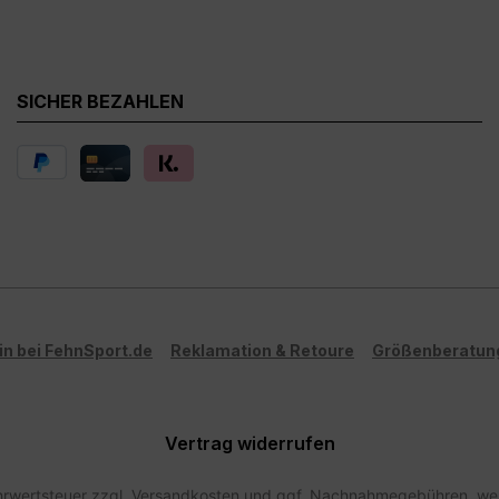
SICHER BEZAHLEN
in bei FehnSport.de
Reklamation & Retoure
Größenberatun
Vertrag widerrufen
ehrwertsteuer zzgl.
Versandkosten
und ggf. Nachnahmegebühren, wen