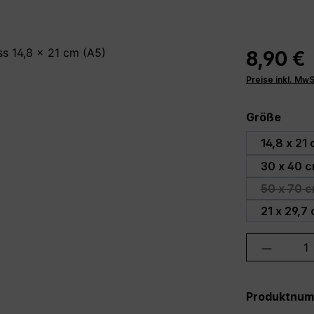
8,90 €
Preise inkl. Mw
ausw
Größe
14,8 x 21
30 x 40 
50 x 70 c
(D
21 x 29,7
Produkt 
Produktnu