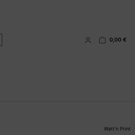
0,00 €
War
Watt'n Print