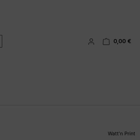
0,00 €
War
Watt'n Print