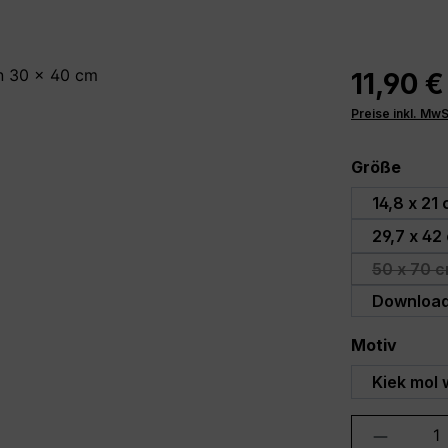
11,90 €
Preise inkl. Mw
ausw
Größe
14,8 x 21
29,7 x 42
50 x 70 c
(D
Downloa
auswä
Motiv
Kiek mol 
Produkt 