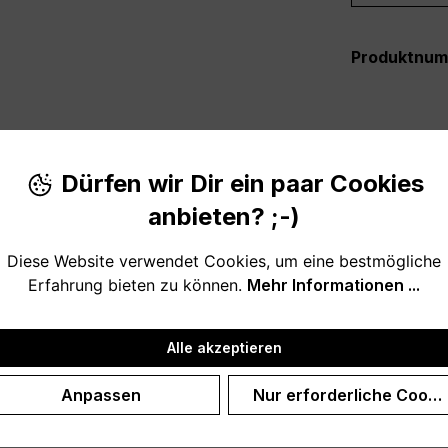
Produktnu
Dürfen wir Dir ein paar Cookies
anbieten? ;-)
Die nordische Art um "Du bist immer herzlich Willkommen" 
Diese Website verwendet Cookies, um eine bestmögliche
Erfahrung bieten zu können.
Mehr Informationen ...
 Eingangsbereich.
Alle akzeptieren
Anpassen
Nur erforderliche Cooki