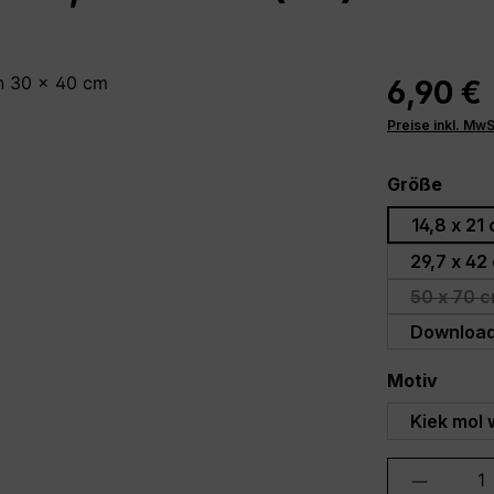
6,90 €
Preise inkl. Mw
ausw
Größe
14,8 x 21
29,7 x 42
50 x 70 c
(D
Downloa
auswä
Motiv
Kiek mol 
Produkt 