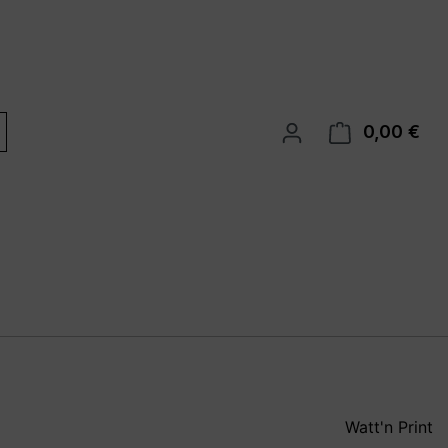
0,00 €
War
Watt'n Print