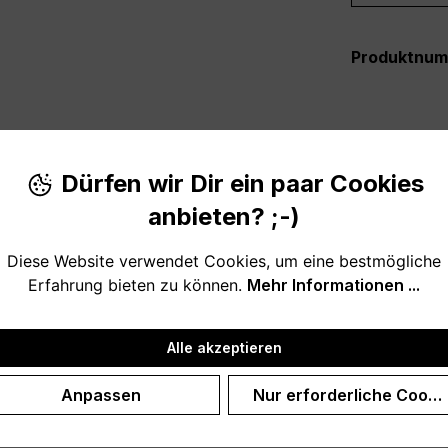
Produktnu
Dürfen wir Dir ein paar Cookies
anbieten? ;-)
Die nordische Art um "Du bist immer herzlich Willkommen" 
Diese Website verwendet Cookies, um eine bestmögliche
Erfahrung bieten zu können.
Mehr Informationen ...
 Eingangsbereich.
Alle akzeptieren
Anpassen
Nur erforderliche Cooki