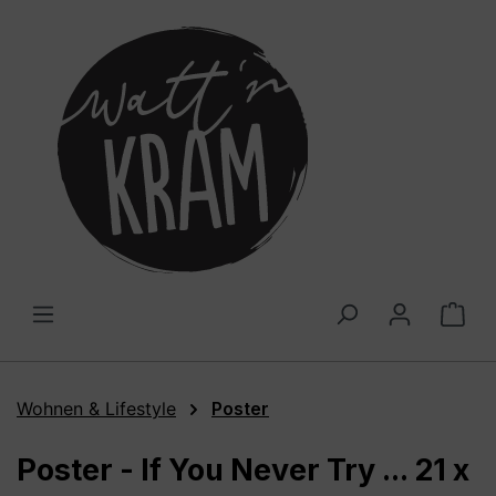
alt springen
War
Wohnen & Lifestyle
Poster
Poster - If You Never Try ... 21 x