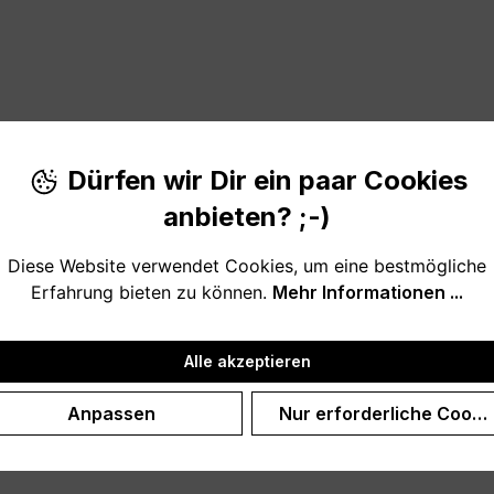
Dürfen wir Dir ein paar Cookies
anbieten? ;-)
 Wandbild für alle Hundebesitzer.
Diese Website verwendet Cookies, um eine bestmögliche
Erfahrung bieten zu können.
Mehr Informationen ...
undemama oder den Hundepapa. Oder ein tolles Willkommensg
Alle akzeptieren
Anpassen
Nur erforderliche Cooki