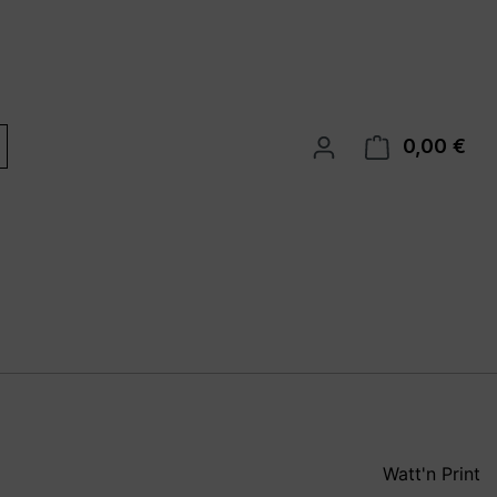
0,00 €
War
Watt'n Print