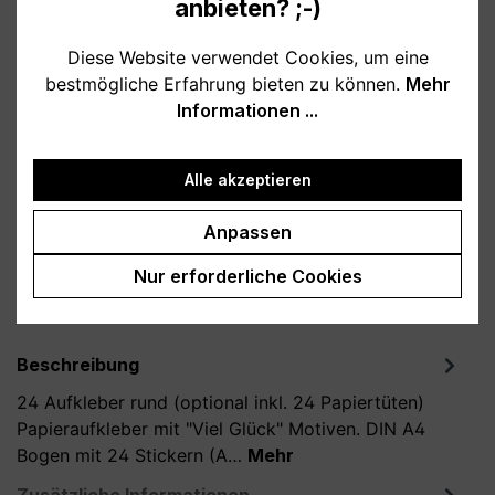
anbieten? ;-)
Verfügbar, Lieferzeit: 1-3 Tage
Diese Website verwendet Cookies, um eine
bestmögliche Erfahrung bieten zu können.
Mehr
auswählen
Art
Informationen ...
nur Sticker
Sticker + 24 Tüten
Alle akzeptieren
Produkt Anzahl: Gib den gewünschten Wert
In den Warenkorb
Anpassen
Produktnummer:
A100022-S
Nur erforderliche Cookies
Beschreibung
24 Aufkleber rund (optional inkl. 24 Papiertüten)
Papieraufkleber mit "Viel Glück" Motiven. DIN A4
Bogen mit 24 Stickern (A…
Mehr