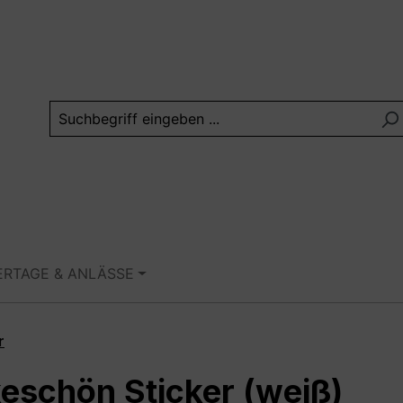
ERTAGE & ANLÄSSE
r
keschön Sticker (weiß)