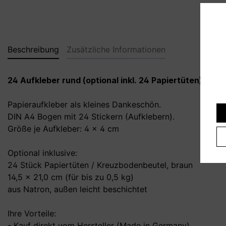
Beschreibung
Zusätzliche Informationen
24 Aufkleber rund (optional inkl. 24 Papiertüten)
Papieraufkleber als kleines Dankeschön.
DIN A4 Bogen mit 24 Stickern (Aufklebern).
Größe je Aufkleber: 4 x 4 cm
Optional inklusive:
24 Stück Papiertüten / Kreuzbodenbeutel, braun
14,5 x 21,0 cm (für bis zu 0,5 kg)
aus Natron, außen leicht beschichtet
Ihre Vorteile:
- Kauf direkt vom Hersteller (Made in Germany)