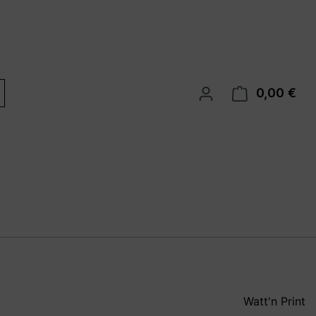
0,00 €
War
Watt'n Print