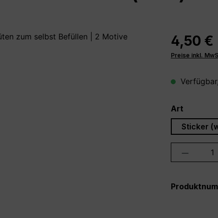
4,50 €
Preise inkl. Mw
Verfügbar,
auswähl
Art
Sticker (
Produkt 
Produktnu