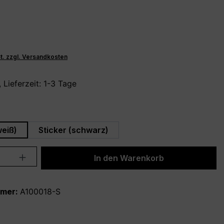
St. zzgl. Versandkosten
 Lieferzeit: 1-3 Tage
en
weiß)
Sticker (schwarz)
Anzahl: Gib den gewünschten Wert ein 
In den Warenkorb
mmer:
A100018-S