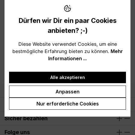
Dürfen wir Dir ein paar Cookies
anbieten? ;-)
Produkte filtern
Diese Website verwendet Cookies, um eine
bestmögliche Erfahrung bieten zu können.
Mehr
Keine Produkte gefunden.
Informationen ...
Alle akzeptieren
Support
Anpassen
Nur erforderliche Cookies
Öffnungszeiten
Sicher bezahlen
Folge uns